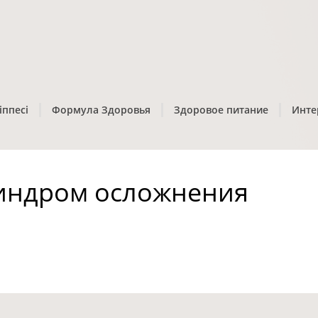
іппесі
Формула Здоровья
Здоровое питание
Инте
индром осложнения