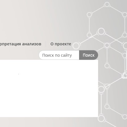
рпретация анализов
О проекте
Поиск
Search form