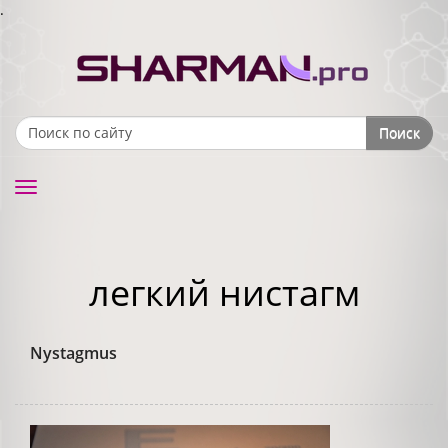
.
Поиск
Search form
Toggle
navigation
легкий нистагм
Nystagmus