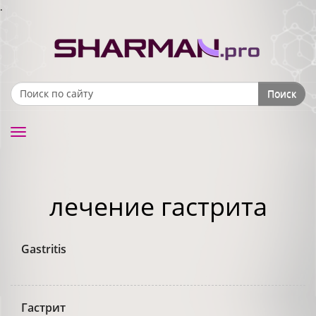
.
Поиск
Search form
Toggle
navigation
лечение гастрита
Gastritis
Гастрит