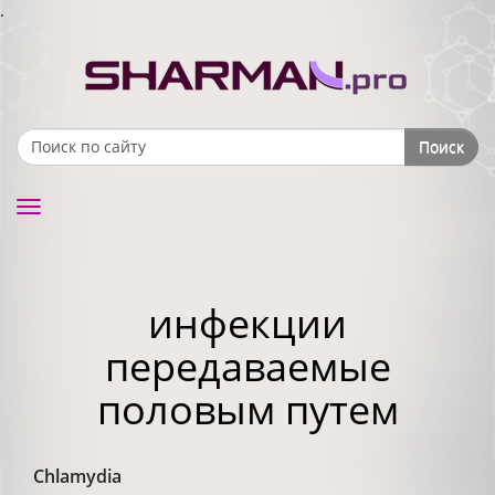
.
Поиск
Search form
Toggle
navigation
инфекции
передаваемые
половым путем
Chlamydia