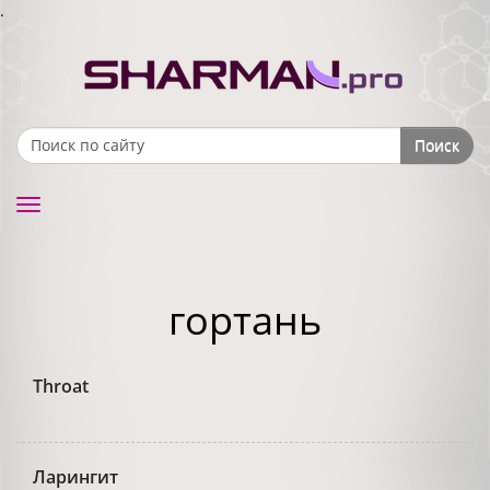
.
Поиск
Search form
Toggle
navigation
гортань
Throat
Ларингит