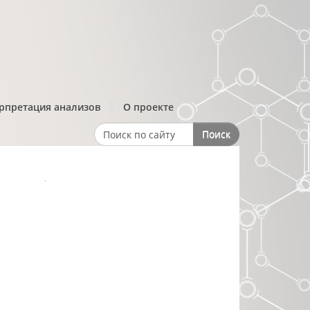
рпретация анализов
О проекте
Поиск
Search form