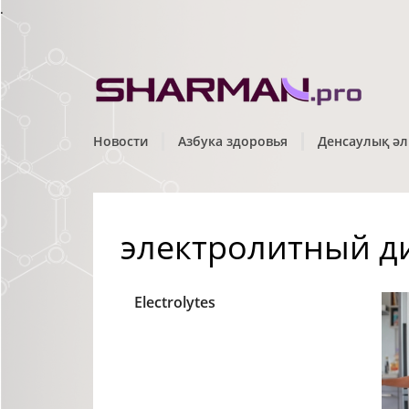
.
Новости
Азбука здоровья
Денсаулық әл
электролитный д
Electrolytes