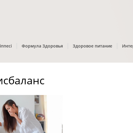
іппесі
Формула Здоровья
Здоровое питание
Инте
исбаланс