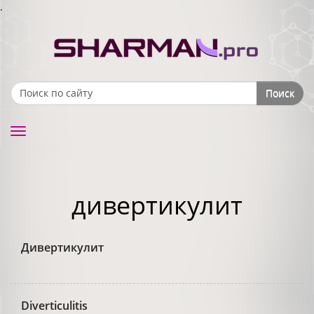
.
Поиск
Search form
Toggle
navigation
дивертикулит
Дивертикулит
Diverticulitis