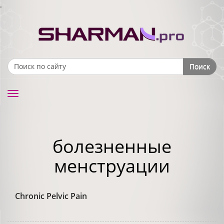
.
Поиск
Search form
Toggle
navigation
болезненные
менструации
Chronic Pelvic Pain