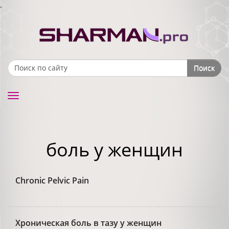
.
Поиск
Search form
Toggle
navigation
боль у женщин
Chronic Pelvic Pain
Хроническая боль в тазу у женщин