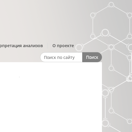
рпретация анализов
О проекте
Поиск
Search form