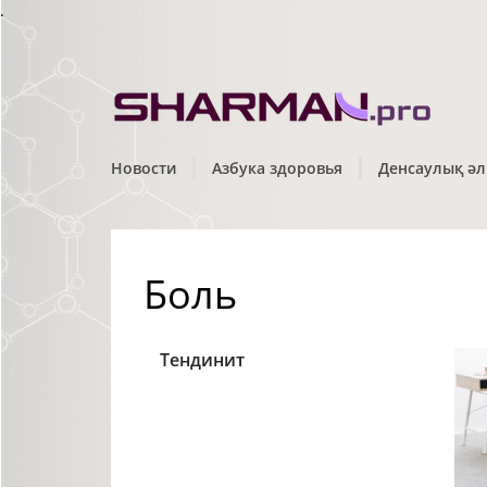
.
Новости
Азбука здоровья
Денсаулық әл
Боль
Тендинит