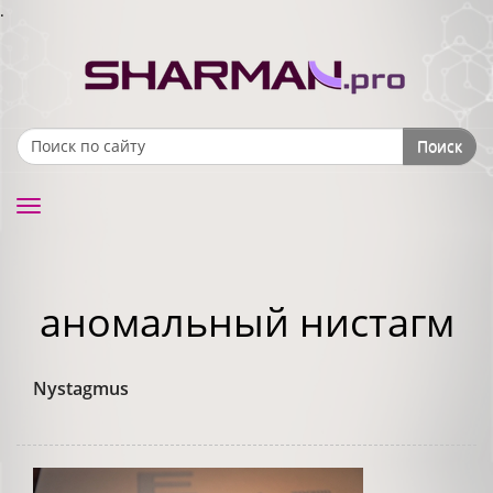
.
Поиск
Search form
Toggle
navigation
аномальный нистагм
Nystagmus