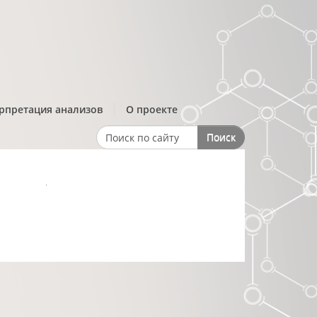
рпретация анализов
О проекте
Поиск
Search form