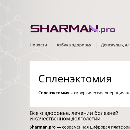
.
Новости
Азбука здоровья
Денсаулық әл
Спленэктомия
Спленэктомия
– хирургическая операция п
Все о здоровье, лечении болезней
и качественном долголетии
Sharman.pro
— современная цифровая платформа