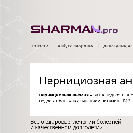
.
Новости
Азбука здоровья
Денсаулық әл
Пернициозная а
Пернициозная анемия
– разновидность ане
недостаточным всасыванием витамина B12.
Все о здоровье, лечении болезней
и качественном долголетии