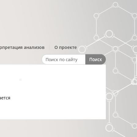
рпретация анализов
О проекте
Поиск
Search form
ается