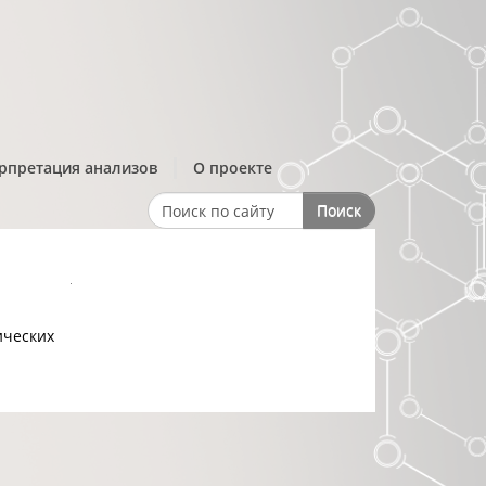
рпретация анализов
О проекте
Поиск
Search form
ческих