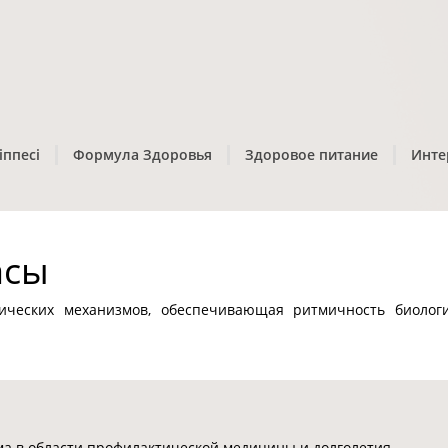
іппесі
Формула Здоровья
Здоровое питание
Инте
асы
ических механизмов, обеспечивающая ритмичность биологи
 в области профилактической медицины и долголетия.