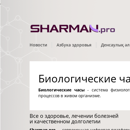
.
Новости
Азбука здоровья
Денсаулық әл
Биологические ч
Биологические часы
- система физиолог
процессов в живом организме.
Все о здоровье, лечении болезней
и качественном долголетии
Sharman.pro
— современная цифровая платформа