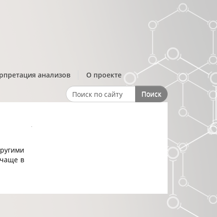
рпретация анализов
О проекте
Поиск
Search form
ругими
 чаще в