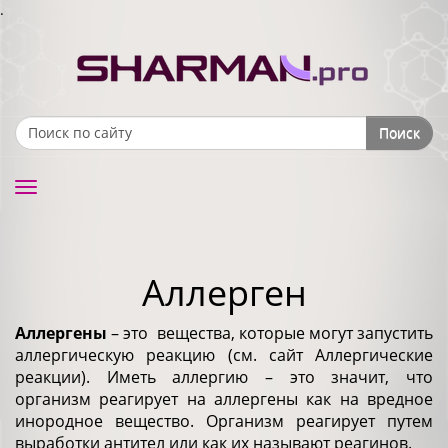
.
Поиск
Search form
Toggle
navigation
Аллерген
Аллергены
– это вещества, которые могут запустить
аллергическую реакцию (см. сайт Аллергические
реакции). Иметь аллергию – это значит, что
организм реагирует на аллергены как на вредное
инородное вещество. Организм реагирует путем
выработки антител или как их называют реагинов.