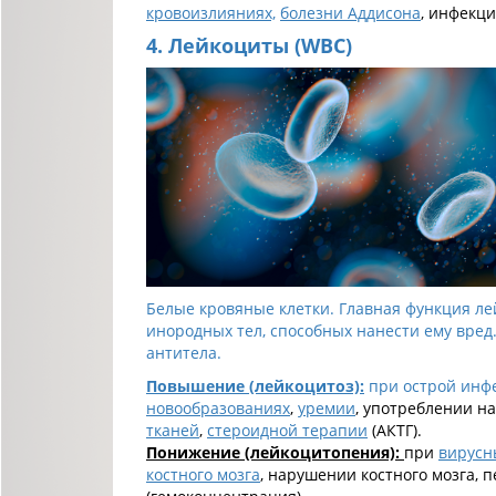
кровоизлияниях,
болезни Аддисона
, инфекци
4. Лейкоциты (
WBC)
Белые кровяные клетки. Главная функция л
инородных тел, способных нанести ему вре
антитела.
Повышение (лейкоцитоз):
при острой инф
новообразованиях
,
уремии
, употреблении н
тканей
,
стероидной терапии
(АКТГ).
Понижение (лейкоцитопения):
при
вирусн
костного мозга
, нарушении костного мозга,