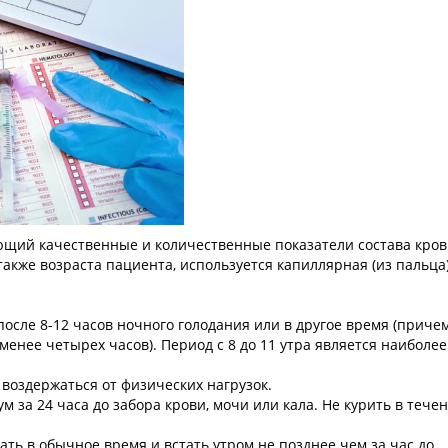
ющий качественные и количественные показатели состава кров
также возраста пациента, используется капиллярная (из пальца
осле 8-12 часов ночного голодания или в другое время (приче
енее четырех часов). Период с 8 до 11 утра является наиболее
воздержаться от физических нагрузок.
 за 24 часа до забора крови, мочи или кала. Не курить в течен
ть в обычное время и встать утром не позднее чем за час до