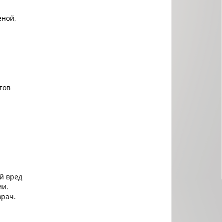
еной,
тов
й вред
ии.
врач.