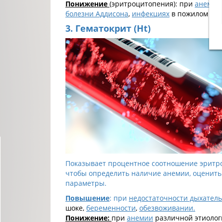
Понижение
(эритроцитопения): при
анемии
болезни Аддисона
,
инфекциях
в пожилом воз
3. Гематокрит (
Ht)
Показывает процентное соотношение эритроц
чтобы определить наличие анемии, оценить
параметры.
Повышение
: при
недостаточности дыхател
шоке,
беременности
,
обезвоживании.
Понижение:
при
анемии
различной этиолог