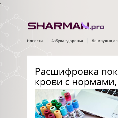
.
Новости
Азбука здоровья
Денсаулық әл
Расшифровка пок
крови с нормами,