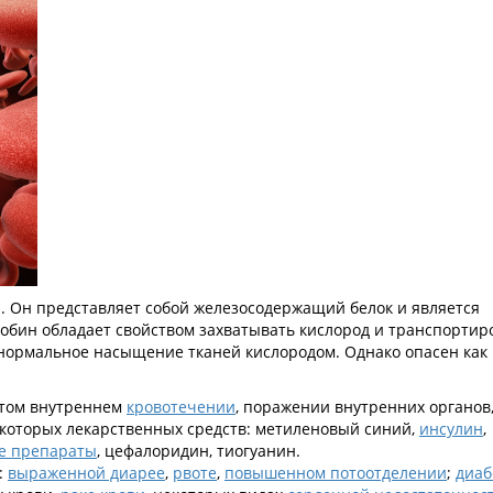
. Он представляет собой железосодержащий белок и является
обин обладает свойством захватывать кислород и транспортир
 нормальное насыщение тканей кислородом. Однако опасен как
ытом внутреннем
кровотечении
, поражении внутренних органов
некоторых лекарственных средств: метиленовый синий,
инсулин
,
е препараты
, цефалоридин, тиогуанин.
:
выраженной диарее
,
рвоте
,
повышенном потоотделении
;
диаб