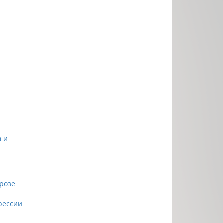
в и
розе
рессии