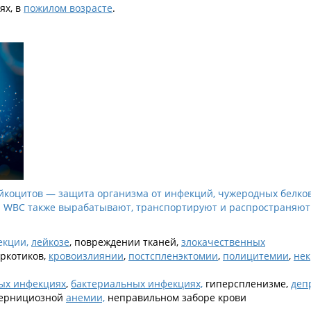
ях, в
пожилом возрасте
.
ейкоцитов — защита организма от инфекций, чужеродных белко
д. WBC также вырабатывают, транспортируют и распространяют
екции,
лейкозе
, повреждении тканей,
злокачественных
аркотиков,
кровоизлиянии
,
постспленэктомии
,
полицитемии
,
нек
ых инфекциях
,
бактериальных инфекциях,
гиперспленизме,
деп
 пернициозной
анемии,
неправильном заборе крови