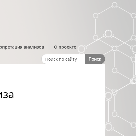
рпретация анализов
О проекте
Поиск
Search form
а
иза