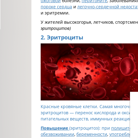
ожоговой
болезни,
перитоните
, заболевания
пороке сердца
и
легочно-сердечной недоста
и эритремии.
У жителей высокогорья, летчиков, спортсме
эритроцитов)
2. Эритроциты
Красные кровяные клетки. Самая многочисле
эритроцитов — перенос кислорода и оксида 
питательных веществ, иммунных реакциях и
Повышение
(эритроцитоз): при
полицитеми
обезвоживании
,
беременности
,
употреблени