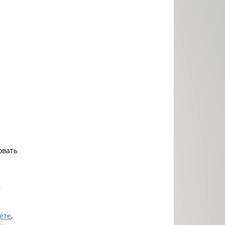
овать
,
ете
,