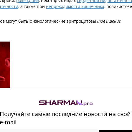
х крови,
раке крови
, некоторых видах
сердечной недостаточност
точности
, а также при
непроходимости кишечника
, поликистоз
нов могут быть физиологические эритроцитозы
(повышение
нная разновидность клеток крови человека. Главная функция
углерода. Красные кровяные тельца участвуют в транспортиро
Получайте самые последние новости на свой
 помогают поддерживать кислотно-щелочное равновесие.
e-mail
и
,
заболеваниях почек
,
опухоли
,
сердечно-сосудистых заболева
и некоторых лекарств
.