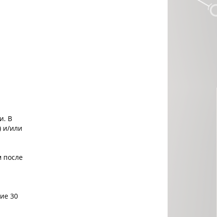
и. В
) и/или
м после
ие 30