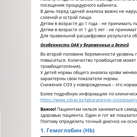
посещения процедурного кабинета.
В день перед сдачей анализа важно не нар
соленой и острой пищи.
Детям в возрасте до 1 года - не принимать 
Детям в возрасте от 1 до 5 лет - не принима
Для правильной расшифровки результата об
Особенности ОАК у беременных и детей
Во второй половине беременности уровень г
повыситься. Количество тромбоцитов может 
тромбоцитопения).
У детей нормы общего анализа крови меняют
характерны свои показатели нормы.
Снижение СОЭ у новорожденных – это норма
Более подробную информацию по клинически
https://www.zdrav.kz/laboratornye-issledovani
Важно!
Пациентам нельзя заниматься самод
здоровью пациента. Один и тот же показате
Поэтому определить точный диагноз на осно
1. Гемоглобин (
Hb)