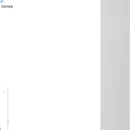
и,
е почек
X
вке
ниях
,