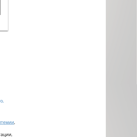
ях
,
о,
итемии
,
тации,