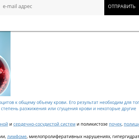
,
лимфоме
, миелопролиферативных нарушениях,
кровоизлияни
расте.
итов к общему объему крови. Его результат необходим для тог
 степень разжижения или сгущения крови и некоторые другие
ьной
и
сердечно-сосудистой систем
и поликистозе
почек
,
полиц
ии,
лимфоме
, миелопролиферативных нарушениях, гипергидра