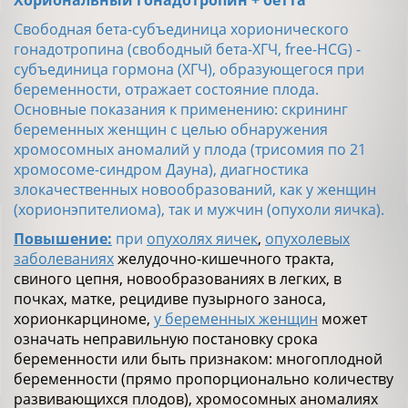
Свободная бета-субъединица хорионического
гонадотропина (свободный бета-ХГЧ, free-HCG) -
субъединица гормона (ХГЧ), образующегося при
беременности, отражает состояние плода.
Основные показания к применению: скрининг
беременных женщин с целью обнаружения
хромосомных аномалий у плода (трисомия по 21
хромосоме-синдром Дауна), диагностика
злокачественных новообразований, как у женщин
(хорионэпителиома), так и мужчин (опухоли яичка).
Повышение:
при
опухолях яичек
,
опухолевых
заболеваниях
желудочно-кишечного тракта,
свиного цепня, новообразованиях в легких, в
почках, матке, рецидиве пузырного заноса,
хорионкарциноме,
у беременных женщин
может
означать неправильную постановку срока
беременности или быть признаком: многоплодной
беременности (прямо пропорционально количеству
развивающихся плодов), хромосомных аномалиях