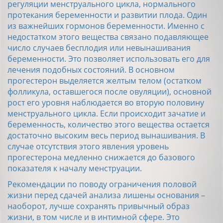
регуляции менструального цикла, нормального
протекания беременности и развитии плода. Один
из важнейших гормонов беременности. Именно с
недостатком этого вещества связано подавляющее
число случаев бесплодия или невынашивания
беременности. Это позволяет использовать его для
лечения подобных состояний. В основном
прогестерон выделяется желтым телом (остатком
фолликула, оставшегося после овуляции), основной
рост его уровня наблюдается во вторую половину
менструального цикла. Если происходит зачатие и
беременность, количество этого вещества остается
достаточно высоким весь период вынашивания. В
случае отсутствия этого явления уровень
прогестерона медленно снижается до базового
X
показателя к началу менструации.
Рекомендации по поводу ограничения половой
Получайте самые последние новости на
жизни перед сдачей анализа лишены основания –
свой e-mail
наоборот, лучше сохранять привычный образ
жизни, в том числе и в интимной сфере. Это