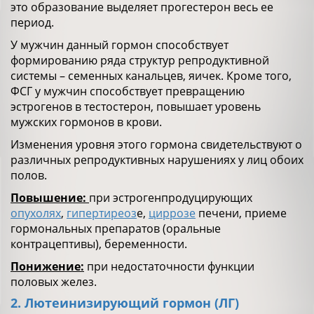
это образование выделяет прогестерон весь ее
период.
У мужчин данный гормон способствует
формированию ряда структур репродуктивной
системы – семенных канальцев, яичек. Кроме того,
ФСГ у мужчин способствует превращению
эстрогенов в тестостерон, повышает уровень
мужских гормонов в крови.
Изменения уровня этого гормона свидетельствуют о
различных репродуктивных нарушениях у лиц обоих
полов.
Повышение:
при эстрогенпродуцирующих
опухолях
,
гипертиреоз
е,
циррозе
печени, приеме
гормональных препаратов (оральные
контрацептивы), беременности.
Понижение:
при недостаточности функции
половых желез.
2. Лютеинизирующий гормон (ЛГ)