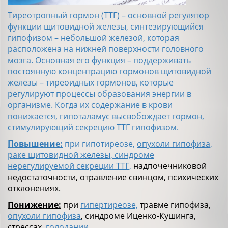
Тиреотропный гормон (ТТГ) – основной регулятор
функции щитовидной железы, синтезирующийся
гипофизом – небольшой железой, которая
расположена на нижней поверхности головного
мозга. Основная его функция – поддерживать
постоянную концентрацию гормонов щитовидной
железы – тиреоидных гормонов, которые
регулируют процессы образования энергии в
организме. Когда их содержание в крови
понижается, гипоталамус высвобождает гормон,
стимулирующий секрецию ТТГ гипофизом.
Повышение:
при гипотиреозе,
опухоли гипофиза,
раке щитовидной железы, синдроме
нерегулируемой секреции ТТГ,
надпочечниковой
недостаточности, отравление свинцом, психических
отклонениях.
Понижение:
при
гипертиреозе,
травме гипофиза,
опухоли гипофиза
, синдроме Иценко-Кушинга,
стрессах,
голодании
.