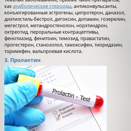
как
анаболические стероиды
, антиконвульсанты,
конъюгированные эстрогены, ципротерон, даназол,
диэтилстиль-бестрол, дигоксин, допамин, гозерелин,
мегестрол, метандростенолон, норэтиндрон,
октреотид, пероральные контрацептивы,
фенотиазид, фенитоин, тимозид, правастатин,
прогестерон, станозолол, тамоксифен, тиоридазин,
торимефен, вальпроевая кислота.
3. Пролактин