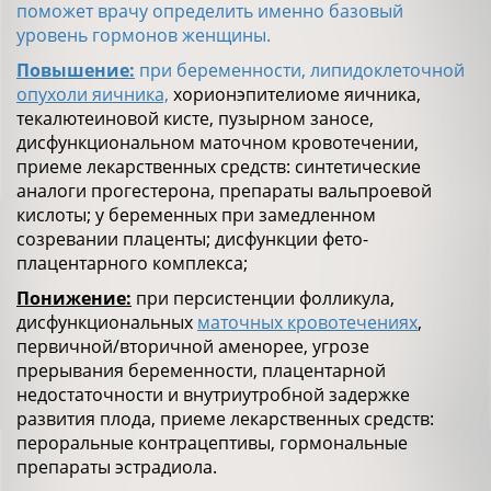
поможет врачу определить именно базовый
уровень гормонов женщины.
Повышение:
при беременности, липидоклеточной
опухоли яичника,
хорионэпителиоме яичника,
текалютеиновой кисте, пузырном заносе,
дисфункциональном маточном кровотечении,
приеме лекарственных средств: синтетические
аналоги прогестерона, препараты вальпроевой
кислоты; у беременных при замедленном
созревании плаценты; дисфункции фето-
плацентарного комплекса;
Понижение:
при персистенции фолликула,
дисфункциональных
маточных кровотечениях
,
первичной/вторичной аменорее, угрозе
прерывания беременности, плацентарной
недостаточности и внутриутробной задержке
развития плода, приеме лекарственных средств:
пероральные контрацептивы, гормональные
препараты эстрадиола.