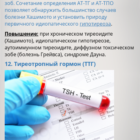
зоб. Сочетание определения АТ-ТГ и АТ-ТПО
позволяет обнаружить большинство случаев
болезни Хашимото и установить природу
первичного идиопатического
гипотиреоза
.
Повышение:
при хроническом тиреоидите
(Хашимото), идиопатическом гипотиреозе,
аутоиммунном тиреоидите, диффузном токсическом
зобе (болезнь Грейвса), синдроме Дауна.
12. Тиреотропный гормон (ТТГ)