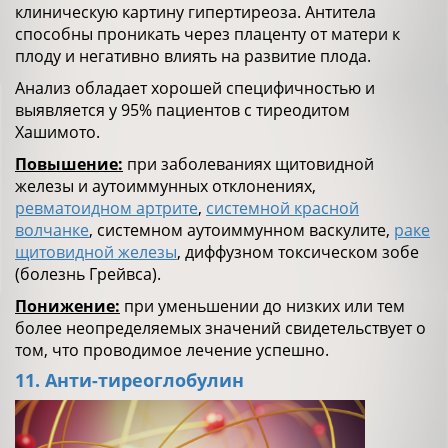
клиническую картину гипертиреоза. Антитела
способны проникать через плаценту от матери к
плоду и негативно влиять на развитие плода.
Анализ обладает хорошей специфичностью и
выявляется у 95% пациентов с тиреодитом
Хашимото.
Повышение:
при заболеваниях щитовидной
железы и аутоиммунных отклонениях,
ревматоидном артрите
,
системной красной
волчанке
, системном аутоиммунном васкулите,
раке
щитовидной железы
, диффузном токсическом зобе
(болезнь Грейвса).
Понижение:
при уменьшении до низких или тем
более неопределяемых значений свидетельствует о
том, что проводимое лечение успешно.
11. Анти-тиреоглобулин