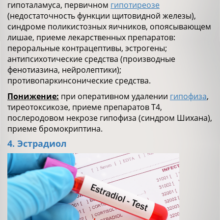
гипоталамуса, первичном
гипотиреозе
(недостаточность функции щитовидной железы),
синдроме поликистозных яичников, опоясывающем
лишае, приеме лекарственных препаратов:
пероральные контрацептивы, эстрогены;
антипсихотические средства (производные
фенотиазина, нейролептики);
противопаркинсонические средства.
Понижение:
при оперативном удалении
гипофиза
,
тиреотоксикозе, приеме препаратов Т4,
послеродовом некрозе гипофиза (синдром Шихана),
приеме бромокриптина.
4. Эстрадиол