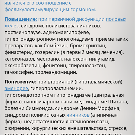
является его соотношение с
фолликулостимулирующим гормоном.
Повышение:
при первичной дисфункции
половых
желез
, синдроме поликистоза яичников,
постменопаузе, аденомаегипофизе,
гипергонадотропном гипогонадизме, приеме таких
препаратов, как бомбезин, бромокриптин,
финастерид, гозерелин (в первый месяц лечения),
кетоконазол, местранол, налоксон, нилутамид,
окскарбазепин, фенитоин, спиронолактон,
тамоксифен, тролеандомицин.
Понижение:
при вторичной (гипоталамической)
аменорее
, гиперпролактинемии,
гипогонадотропном гипогонадизме (центральная
форма), гипофизарном нанизме, синдроме Шихана,
болезни Симмондса, синдроме Денни–Морфана,
синдроме поликистозных
яичников
(атипичная
форма), недостаточности лютеиновой фазы,
ожирении, хирургических вмешательствах, стрессе,
тяжелых заболеваниях, приеме таких препаратов,