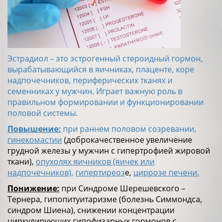
Эстрадиол – это эстрогенный стероидный гормон,
вырабатывающийся в яичниках, плаценте, коре
надпочечников, периферических тканях и
семенниках у мужчин. Играет важную роль в
правильном формировании и функционировании
половой системы.
Повышение:
при раннем половом созревании,
гинекомастии
(доброкачественное увеличение
грудной железы у мужчин с гипертрофией жировой
ткани),
опухолях яичников (яичек или
надпочечников),
гипертиреоз
е,
циррозе печени.
Понижение:
при Синдроме Шерешевского –
Тернера, гипопитуитаризме (болезнь Симмондса,
синдром Шиена), снижении концентрации
циркулирующих гипофизарных гормонов с