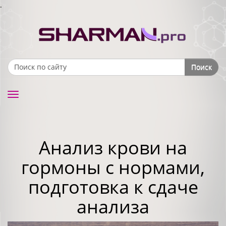
.
Поиск
Search form
Toggle
navigation
Анализ крови на
гормоны с нормами,
подготовка к сдаче
анализа