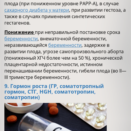
плода (при пониженном уровне PAPP-A), в случае
сахарного диабета у матери
, при развитии гестоза, а
также в случаях применения синтетических
гестагенов.
Понижение
при неправильной постановке срока
беременности
, внематочной беременности,
неразвивающейся
беременности
, задержке в
развитии плода, угрозе самопроизвольного аборта
(пониженный ХГЧ более чем на 50 %), хронической
плацентарной недостаточности, истинном
перенашивании беременности, гибели плода (во II—
III триместре беременности).
9. Гормон роста (ГР, соматотропный
гормон, СТГ, HGH, соматотропин,
соматропин)