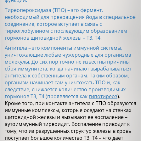
Тиреопероксидаза (ТПО) – это фермент,
необходимый для превращения йода в специальное
соединение, которое вступает в связь с
тиреоглобулином с последующим образованием
гормонов щитовидной железы – Т3, Т4.
Антитела – это компоненты иммунной системы,
уничтожающие любые чужеродные для организма
молекулы. До сих пор точно не известны причины
сбоя иммунитета, когда начинают вырабатываться
антитела к собственным органам. Таким образом,
организм начинает сам уничтожать ТПО и, как
следствие, снижается количество производимых
гормонов Т3, Т4 (проявляется как
гипотиреоз
).
Кроме того, при контакте антитела с ТПО образуются
иммунные комплексы, которые оседают на стенках
щитовидной железы и вызывают ее воспаление –
аутоиммунный тиреоидит. Воспаление приводит к
тому, что из разрушенных структур железы в кровь
поступает большое количество Т3, Т4 – что дает