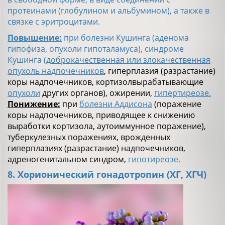
протеинами (глобулином и альбумином), а также в
связке с эритроцитами.
Повышение:
при болезни Кушинга (аденома
гипофиза, опухоли гипоталамуса), синдроме
Кушинга (
доброкачественная или злокачественная
опухоль надпочечников
, гиперплазия (разрастание)
коры надпочечников, кортизолвырабатывающие
опухоли
других органов), ожирении,
гипертиреозе.
Понижение:
при
болезни Аддисона
(поражение
коры надпочечников, приводящее к снижению
выработки кортизола, аутоиммунное поражение),
туберкулезных поражениях, врожденных
гиперплазиях (разрастание) надпочечников,
адреногенитальном синдром,
гипотиреозе.
8. Хорионический гонадотропин (ХГ, ХГЧ)