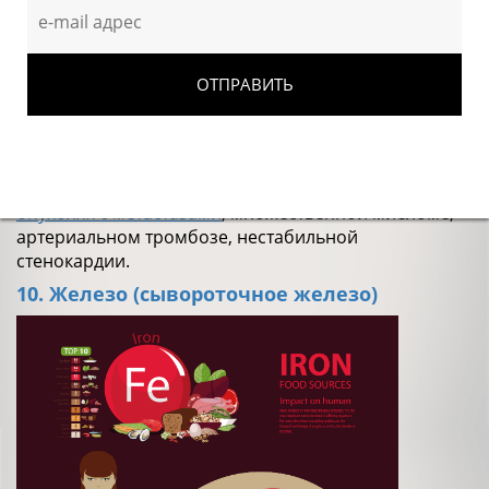
С-реактивного белка в сыворотке крови.
Повышение
: при инфекции,
ревматическом
процессе
(
ревматоидный артрит
,
ревматоидный
полиартрит
),
системной красной волчанке
, некрозе
тканей, ревматизме, острых инфекционных болезнях
(грибковых, бактериальных, вирусных,
паразитарных), эндокардите,
туберкулёз
е,
перитоните,
инфаркте миокарда,
злокачественных
опухолях с метастазами
, множественной миеломе,
артериальном тромбозе, нестабильной
стенокардии.
10. Железо (сывороточное железо)