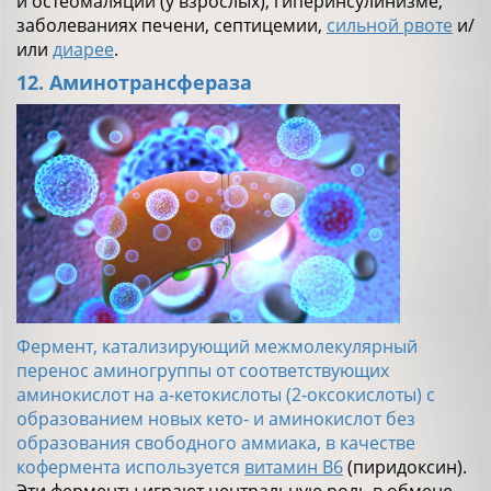
и остеомаляции (у взрослых), гиперинсулинизме,
заболеваниях печени, септицемии,
сильной рвоте
и/
или
диарее
.
12. Аминотрансфераза
Фермент, катализирующий межмолекулярный
перенос аминогруппы от соответствующих
аминокислот на a‑кетокислоты (2‑оксокислоты) с
образованием новых кето- и аминокислот без
образования свободного аммиака, в качестве
кофермента используется
витамин В6
(пиридоксин).
Эти ферменты играют центральную роль в обмене