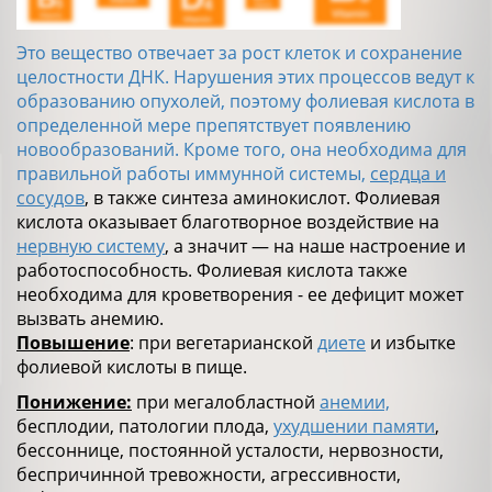
Это вещество отвечает за рост клеток и сохранение
целостности ДНК. Нарушения этих процессов ведут к
образованию опухолей, поэтому фолиевая кислота в
определенной мере препятствует появлению
новообразований. Кроме того, она необходима для
правильной работы иммунной системы,
сердца и
сосудов
, в также синтеза аминокислот. Фолиевая
кислота оказывает благотворное воздействие на
нервную систему
, а значит — на наше настроение и
работоспособность. Фолиевая кислота также
необходима для кроветворения - ее дефицит может
вызвать анемию.
Повышение
: при вегетарианской
диете
и избытке
фолиевой кислоты в пище.
Понижение:
при мегалобластной
анемии,
бесплодии, патологии плода,
ухудшении памяти
,
бессоннице, постоянной усталости, нервозности,
беспричинной тревожности, агрессивности,