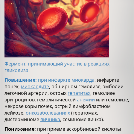
Фермент, принимающий участие в реакциях
гликолиза.
Повышение:
при
инфаркте миокарда
, инфаркте
почек,
миокардите
, обширном гемолизе, эмболии
легочной артерии, острых
гепатитах
, гемолизе
эритроцитов, гемолитической
анемии
или гемолизе,
некрозе коры почек, острый лимфобластном
лейкозе,
онкозаболеваниях
(тератомах,
дисгерминоме
яичника
, семиноме яичка).
Понижение:
при приеме аскорбиновой кислоты