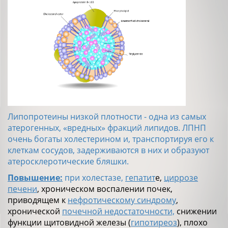
Липопротеины низкой плотности - одна из самых
атерогенных, «вредных» фракций липидов. ЛПНП
очень богаты холестерином и, транспортируя его к
клеткам сосудов, задерживаются в них и образуют
атеросклеротические бляшки.
Повышение:
при холестазе,
гепатит
е,
циррозе
печени
, хроническом воспалении почек,
приводящем к
нефротическому синдрому
,
хронической
почечной недостаточности,
снижении
функции щитовидной железы (
гипотиреоз
), плохо