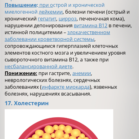
Повышение
:
при о
строй и хронической
миелогенной
лейкемии
, болезни печени (острый и
хронический
гепатит
,
цирроз
, печеночная кома),
нарушении депонирования
витамина В12
в печени,
истинной полицитемии –
злокачественном
заболевании кроветворной системы
,
сопровождающимся гиперплазией клеточных
элементов костного мозга и увеличением уровня
сывороточного витамина В12, а также при
несбалансированной диете
.
Понижение:
при гастрите,
анемии
,
неврологических болезнях, сердечных
заболеваниях (
инфаркте миокарда
), язвенных
болезнях, нарушениях всасывания.
17. Холестерин