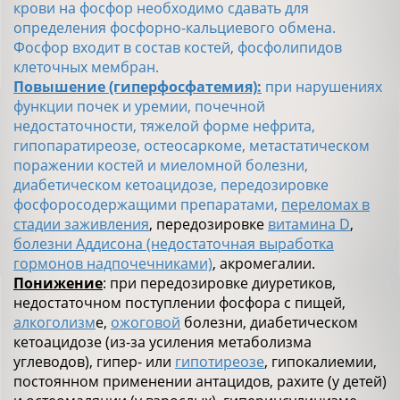
крови на фосфор необходимо сдавать для
определения фосфорно-кальциевого обмена.
Фосфор входит в состав костей, фосфолипидов
клеточных мембран.
Повышение (гиперфосфатемия):
при нарушениях
функции почек и уремии, почечной
недостаточности, тяжелой форме нефрита,
гипопаратиреозе, остеосаркоме, метастатическом
поражении костей и миеломной болезни,
диабетическом кетоацидозе, передозировке
фосфоросодержащими препаратами,
переломах в
стадии заживления
, передозировке
витамина D
,
болезни Аддисона (недостаточная выработка
гормонов надпочечниками)
, акромегалии.
Понижение
: при передозировке диуретиков,
недостаточном поступлении фосфора с пищей,
алкоголизм
е,
ожоговой
болезни, диабетическом
кетоацидозе (из-за усиления метаболизма
углеводов), гипер- или
гипотиреозе
, гипокалиемии,
постоянном применении антацидов, рахите (у детей)