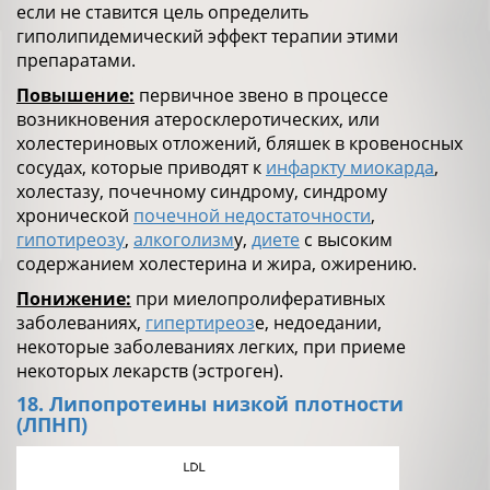
если не ставится цель определить
гиполипидемический эффект терапии этими
препаратами.
Повышение:
первичное звено в процессе
возникновения атеросклеротических, или
холестериновых отложений, бляшек в кровеносных
сосудах, которые приводят к
инфаркту миокарда
,
холестазу, почечному синдрому, синдрому
хронической
почечной недостаточности
,
гипотиреозу
,
алкоголизм
у,
диете
с высоким
содержанием холестерина и жира, ожирению.
Понижение:
при миелопролиферативных
заболеваниях,
гипертиреоз
е, недоедании,
некоторые заболеваниях легких, при приеме
некоторых лекарств (эстроген).
18. Липопротеины низкой плотности
(ЛПНП)