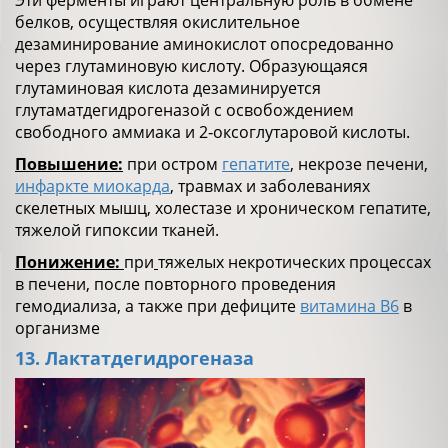
белков, осуществляя окислительное
дезаминирование аминокислот опосредованно
через глутаминовую кислоту. Образующаяся
глутаминовая кислота дезаминируется
глутаматдегидрогеназой с освобождением
свободного аммиака и 2‑оксоглутаровой кислоты.
Повышение:
при остром
гепатите
, некрозе печени,
инфаркте миокарда
, травмах и заболеваниях
скелетных мышц, холестазе и хроническом гепатите,
тяжелой гипоксии тканей.
Понижение:
при
тяжелых некротических процессах
в печени, после повторного проведения
гемодиализа, а также при дефиците
витамина В6
в
организме
13. Лактатдегидрогеназа