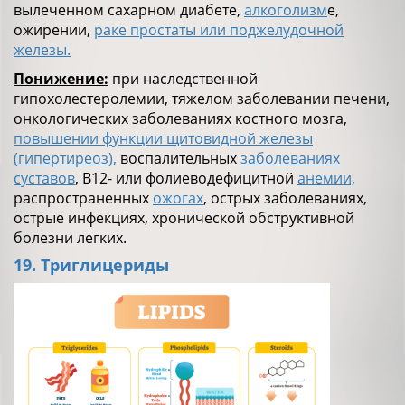
вылеченном сахарном диабете,
алкоголизм
е,
ожирении,
раке простаты или поджелудочной
железы.
Понижение:
при наследственной
гипохолестеролемии, тяжелом заболевании печени,
онкологических заболеваниях костного мозга,
повышении функции щитовидной железы
(гипертиреоз),
воспалительных
заболеваниях
суставов
, B12- или фолиеводефицитной
анемии,
распространенных
ожогах
, острых заболеваниях,
острые инфекциях, хронической обструктивной
болезни легких.
19. Триглицериды