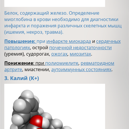
Белок, содержащий железо. Определение
миоглобина в крови необходимо для диагностики
инфаркта и поражения различных скелетных мышц
(ишемия, некроз, травма).
Повышение:
при
инфаркте миокарда
и
сердечных
патологиях
, острой
почечной недостаточности
(уремия), судорогах,
ожогах
,
миозитах
.
Понижение
: при
полиомиелите
,
ревматоидном
артрите
, миастении,
аутоиммунных состояниях
.
3. Калий (К+)