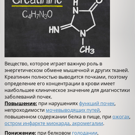
Вещество, которое играет важную роль в
энергетическом обмене мышечной и других тканей.
Креатинин полностью выводится почками, поэтому
определение его концентрации в крови имеет
наибольшее клиническое значение для диагностики
заболеваний почек.
Повышение:
при нарушениях
функций почек
,
непроходимости
мочевыводящих путей
,
повышенном содержании белка в пище, при
ожогах
,
остром инфаркте миокарда
,
акромегалии
.
Понижение:
при белковом
голодании
,