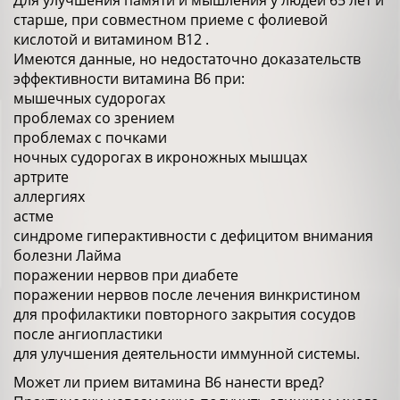
Для улучшения памяти и мышления у людей 65 лет и
старше, при совместном приеме с фолиевой
кислотой и витамином В12 .
Имеются данные, но недостаточно доказательств
эффективности витамина В6 при:
мышечных судорогах
проблемах со зрением
проблемах с почками
ночных судорогах в икроножных мышцах
артрите
аллергиях
астме
синдроме гиперактивности с дефицитом внимания
болезни Лайма
поражении нервов при диабете
поражении нервов после лечения винкристином
для профилактики повторного закрытия сосудов
после ангиопластики
для улучшения деятельности иммунной системы.
Может ли прием витамина В6 нанести вред?