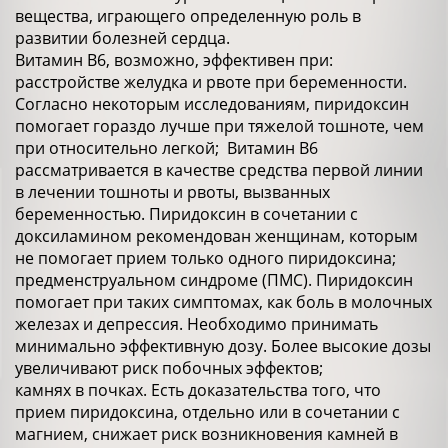
вещества, играющего определенную роль в
развитии болезней сердца.
Витамин В6, возможно, эффективен при:
расстройстве желудка и рвоте при беременности.
Согласно некоторым исследованиям, пиридоксин
помогает гораздо лучше при тяжелой тошноте, чем
при относительно легкой; Витамин В6
рассматривается в качестве средства первой линии
в лечении тошноты и рвоты, вызванных
беременностью. Пиридоксин в сочетании с
доксиламином рекомендован женщинам, которым
не помогает прием только одного пиридоксина;
предменструальном синдроме (ПМС). Пиридоксин
помогает при таких симптомах, как боль в молочных
железах и депрессия. Необходимо принимать
минимально эффективную дозу. Более высокие дозы
увеличивают риск побочных эффектов;
камнях в почках. Есть доказательства того, что
прием пиридоксина, отдельно или в сочетании с
магнием, снижает риск возникновения камней в