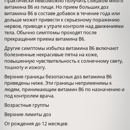
Практически невозможно получить слишком много
витамина В6 из пищи. Но прием больших доз
витамина В6 в составе добавок в течение года или
дольше может привести к серьезному поражению
нервов, приводя к утрате контроля над движениями
тела. Обычно симптомы проходят после
прекращения приема витамина В6.
Другие симптомы избытка витамина В6 включают
болезненные некрасивые пятна на коже,
повышенную чувствительность к солнечному свету,
тошноту и изжогу.
Верхние границы безопасных доз витамина В6
приведены ниже. Эти границы неприменимы к
людям, принимающим витамин В6 по назначению и
под контролем врача.
Возрастные группы
Верхние лимиты доз
От рождения до 12 месяцев