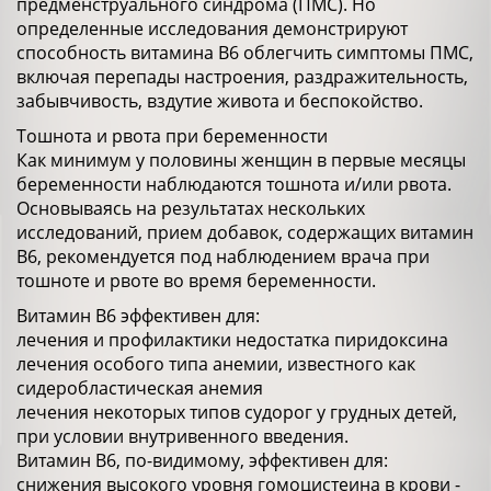
предменструального синдрома (ПМС). Но
определенные исследования демонстрируют
способность витамина В6 облегчить симптомы ПМС,
включая перепады настроения, раздражительность,
забывчивость, вздутие живота и беспокойство.
Тошнота и рвота при беременности
Как минимум у половины женщин в первые месяцы
беременности наблюдаются тошнота и/или рвота.
Основываясь на результатах нескольких
исследований, прием добавок, содержащих витамин
В6, рекомендуется под наблюдением врача при
тошноте и рвоте во время беременности.
Витамин В6 эффективен для:
лечения и профилактики недостатка пиридоксина
лечения особого типа анемии, известного как
сидеробластическая анемия
лечения некоторых типов судорог у грудных детей,
при условии внутривенного введения.
Витамин В6, по-видимому, эффективен для:
снижения высокого уровня гомоцистеина в крови -