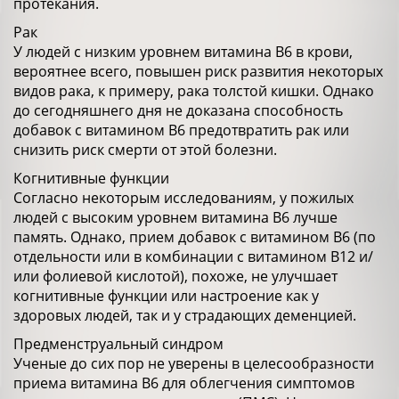
протекания.
Рак
У людей с низким уровнем витамина В6 в крови,
вероятнее всего, повышен риск развития некоторых
видов рака, к примеру, рака толстой кишки. Однако
до сегодняшнего дня не доказана способность
добавок с витамином В6 предотвратить рак или
снизить риск смерти от этой болезни.
Когнитивные функции
Согласно некоторым исследованиям, у пожилых
людей с высоким уровнем витамина В6 лучше
память. Однако, прием добавок с витамином В6 (по
отдельности или в комбинации с витамином В12 и/
или фолиевой кислотой), похоже, не улучшает
когнитивные функции или настроение как у
здоровых людей, так и у страдающих деменцией.
Предменструальный синдром
Ученые до сих пор не уверены в целесообразности
приема витамина В6 для облегчения симптомов