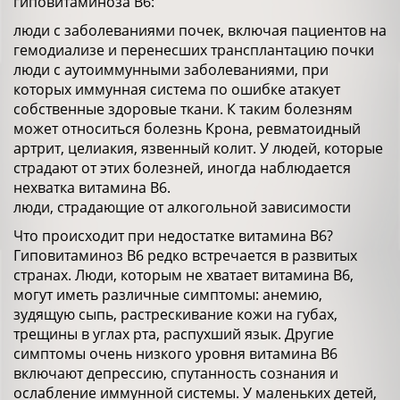
гиповитаминоза В6:
люди с заболеваниями почек, включая пациентов на
гемодиализе и перенесших трансплантацию почки
люди с аутоиммунными заболеваниями, при
которых иммунная система по ошибке атакует
собственные здоровые ткани. К таким болезням
может относиться болезнь Крона, ревматоидный
артрит, целиакия, язвенный колит. У людей, которые
страдают от этих болезней, иногда наблюдается
нехватка витамина В6.
люди, страдающие от алкогольной зависимости
Что происходит при недостатке витамина В6?
Гиповитаминоз В6 редко встречается в развитых
странах. Люди, которым не хватает витамина В6,
могут иметь различные симптомы: анемию,
зудящую сыпь, растрескивание кожи на губах,
трещины в углах рта, распухший язык. Другие
симптомы очень низкого уровня витамина В6
включают депрессию, спутанность сознания и
ослабление иммунной системы. У маленьких детей,