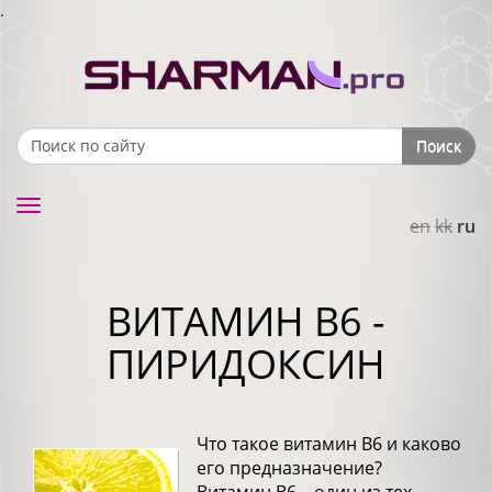
.
Поиск
Search form
Toggle
en
kk
ru
navigation
ВИТАМИН В6 -
ПИРИДОКСИН
Что такое витамин В6 и каково
его предназначение?