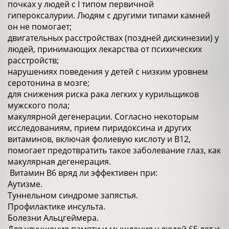
почках у людей с I типом первичной
гипероксалурии. Людям с другими типами камней
он не помогает;
двигательных расстройствах (поздней дискинезии) у
людей, принимающих лекарства от психических
расстройств;
нарушениях поведения у детей с низким уровнем
серотонина в мозге;
для снижения риска рака легких у курильщиков
мужского пола;
макулярной дегенерации. Согласно некоторым
исследованиям, прием пиридоксина и других
витаминов, включая фолиевую кислоту и В12,
помогает предотвратить такое заболевание глаз, как
макулярная дегенерация.
Витамин В6 вряд ли эффективен при:
Аутизме.
Туннельном синдроме запястья.
Профилактике инсульта.
Болезни Альцгеймера.