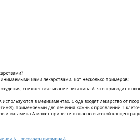
карствами?
принимаемыми Вами лекарствами. Вот несколько примеров:
похудения, снижает всасывание витамина А, что приводит к низ
 используются в медикаментах. Сюда входят лекарство от псор
ретин®), применяемый для лечения кожных проявлений Т-клето
в и витамина А может привести к опасно высокой концентрац
амином А
препараты витамина А