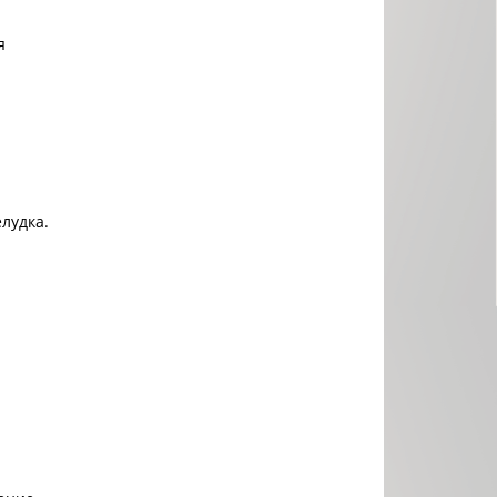
я
лудка.