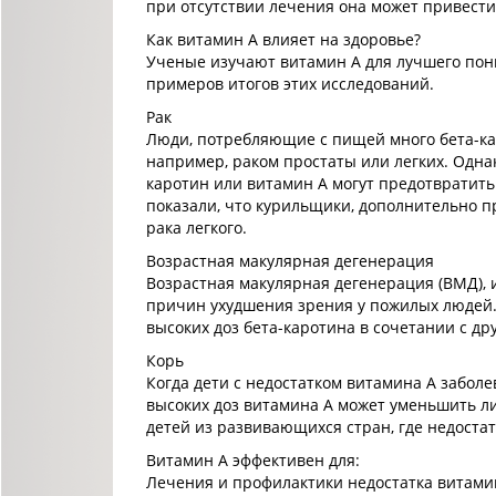
при отсутствии лечения она может привести
Как витамин А влияет на здоровье?
Ученые изучают витамин А для лучшего пони
примеров итогов этих исследований.
Рак
Люди, потребляющие с пищей много бета-ка
например, раком простаты или легких. Однак
каротин или витамин А могут предотвратить 
показали, что курильщики, дополнительно
рака легкого.
Возрастная макулярная дегенерация
Возрастная макулярная дегенерация (ВМД), 
причин ухудшения зрения у пожилых людей.
высоких доз бета-каротина в сочетании с д
Корь
Когда дети с недостатком витамина А заболе
высоких доз витамина А может уменьшить ли
детей из развивающихся стран, где недостат
Витамин А эффективен для:
Лечения и профилактики недостатка витамин