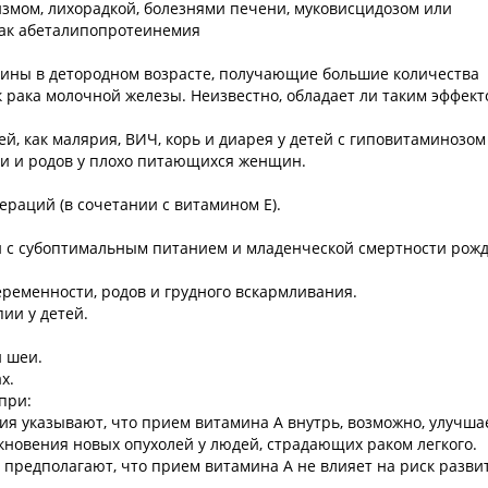
змом, лихорадкой, болезнями печени, муковисцидозом или
как абеталипопротеинемия
ины в детородном возрасте, получающие большие количества
 рака молочной железы. Неизвестно, обладает ли таким эффект
, как малярия, ВИЧ, корь и диарея у детей с гиповитаминозом
и и родов у плохо питающихся женщин.
ераций (в сочетании с витамином Е).
с субоптимальным питанием и младенческой смертности рож
ременности, родов и грудного вскармливания.
ии у детей.
и шеи.
х.
при:
ия указывают, что прием витамина А внутрь, возможно, улучша
новения новых опухолей у людей, страдающих раком легкого.
предполагают, что прием витамина А не влияет на риск разви