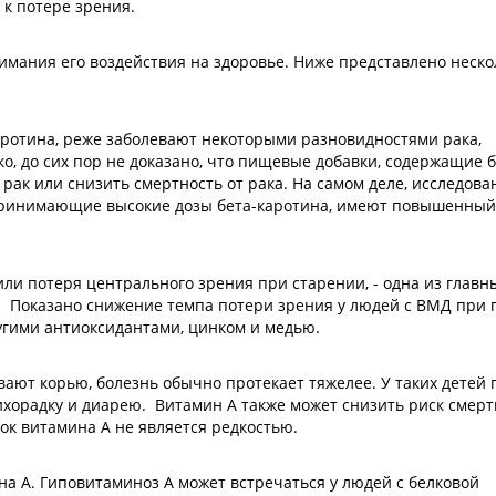
 к потере зрения.
мания его воздействия на здоровье. Ниже представлено неско
ротина, реже заболевают некоторыми разновидностями рака,
о, до сих пор не доказано, что пищевые добавки, содержащие б
рак или снизить смертность от рака. На самом деле, исследова
 принимающие высокие дозы бета-каротина, имеют повышенный
или потеря центрального зрения при старении, - одна из главн
 Показано снижение темпа потери зрения у людей с ВМД при
ругими антиоксидантами, цинком и медью.
вают корью, болезнь обычно протекает тяжелее. У таких детей
хорадку и диарею. Витамин А также может снизить риск смерт
ок витамина А не является редкостью.
а А. Гиповитаминоз А может встречаться у людей с белковой