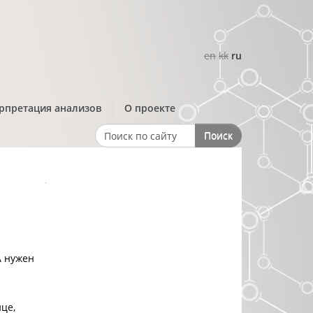
en
kk
ru
рпретация анализов
О проекте
Поиск
Search form
А нужен
це,