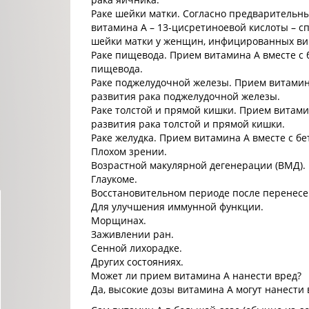
Раке шейки матки. Согласно предварительн
витамина А – 13-цисретиноевой кислоты – с
шейки матки у женщин, инфицированных вир
Раке пищевода. Прием витамина А вместе с б
пищевода.
Раке поджелудочной железы. Прием витамина
развития рака поджелудочной железы.
Раке толстой и прямой кишки. Прием витамин
развития рака толстой и прямой кишки.
Раке желудка. Прием витамина А вместе с бе
Плохом зрении.
Возрастной макулярной дегенерации (ВМД).
Глаукоме.
Восстановительном периоде после перенес
Для улучшения иммунной функции.
Морщинах.
Заживлении ран.
Сенной лихорадке.
Других состояниях.
Может ли прием витамина А нанести вред?
Да, высокие дозы витамина А могут нанести