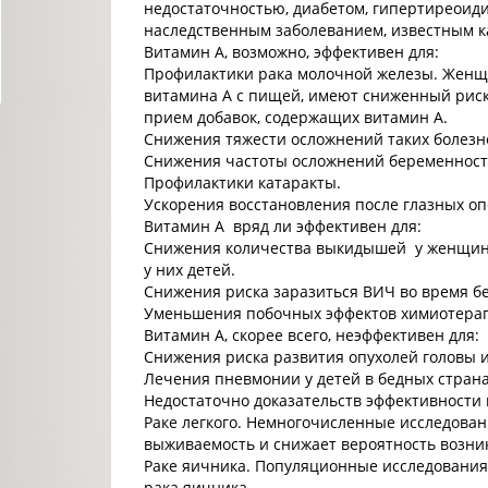
недостаточностью, диабетом, гипертиреоиди
наследственным заболеванием, известным 
Витамин А, возможно, эффективен для:
Профилактики рака молочной железы. Женщ
витамина А с пищей, имеют сниженный риск
прием добавок, содержащих витамин А.
Снижения тяжести осложнений таких болезней
Снижения частоты осложнений беременност
Профилактики катаракты.
Ускорения восстановления после глазных оп
Витамин А вряд ли эффективен для:
Снижения количества выкидышей у женщин 
у них детей.
Снижения риска заразиться ВИЧ во время бе
Уменьшения побочных эффектов химиотерап
Витамин А, скорее всего, неэффективен для:
Снижения риска развития опухолей головы 
Лечения пневмонии у детей в бедных страна
Недостаточно доказательств эффективности 
Раке легкого. Немногочисленные исследован
выживаемость и снижает вероятность возник
Раке яичника. Популяционные исследования 
рака яичника.