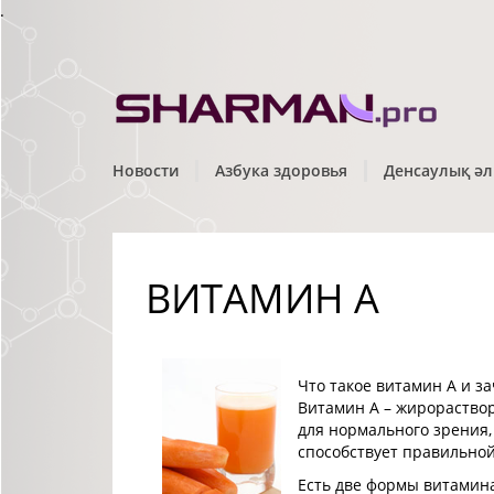
.
Новости
Азбука здоровья
Денсаулық әл
ВИТАМИН А
Что такое витамин А и з
Витамин А – жирораство
для нормального зрения,
способствует правильной 
Есть две формы витамина