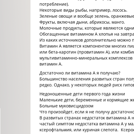
потребление).
Некоторые виды рыбы, например, лосось.
Зеленые овощи и вообще зелень, оранжевые 
Фрукты, включая дыни, абрикосы, манго.
Молочные продукты, которые являются одни
Обогащенные витамином А хлопья на завтра
Из каких источников дополнительно можно 
Витамин А является компонентом многих пи
или бета-каротин (провитамин А), или комб
мультивитаминно-минеральных комплексов с
витамин А.
Достаточно ли витамина А я получаю?
Большинство населения развитых стран полу
редко. Однако, у некоторых людей риск гип
Недоношенные дети первого года жизни
Маленькие дети, беременные и кормящие ж
Больные муковисцидозом
Что произойдет, если я не получу достаточн
В развитых странах недостаток витамина А 
частый симптом недостатка витамина А у м
ксерофтальмия, или куриная слепота. Ксеро