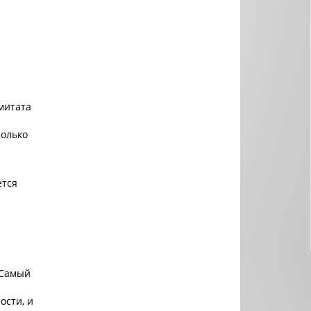
митата
только
ется
 Самый
ости, и