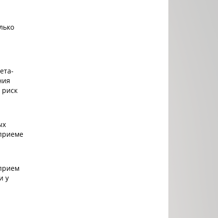
лько
ета-
ния
 риск
ых
 приеме
 прием
и у