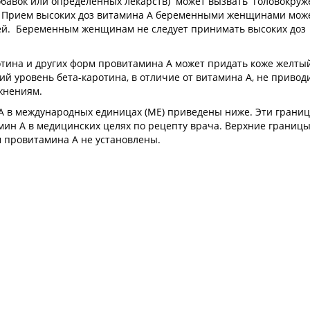
обавок или определенных лекарств) может вызвать головокруж
ть. Прием высоких доз витамина А беременными женщинами мож
тей. Беременным женщинам не следует принимать высоких доз
отина и других форм провитамина А может придать коже желты
ий уровень бета-каротина, в отличие от витамина А, не приводи
жнениям.
А в международных единицах (МЕ) приведены ниже. Эти грани
н А в медицинских целях по рецепту врача. Верхние границ
м провитамина А не установлены.