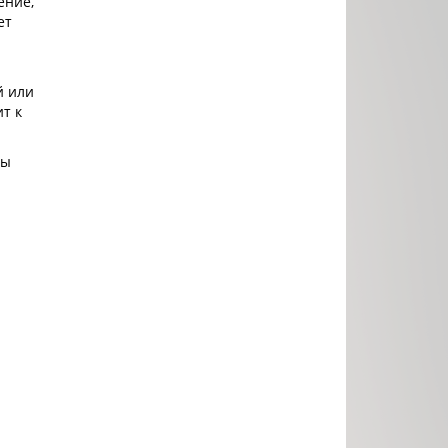
ение,
ет
й или
т к
цы
ы