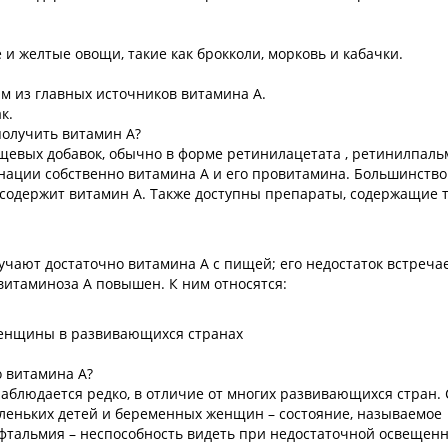
и желтые овощи, такие как брокколи, морковь и кабачки.
м из главных источников витамина А.
к.
получить витамин А?
щевых добавок, обычно в форме ретинилацетата , ретинилпаль
инации собственно витамина А и его провитамина. Большинство
одержит витамин А. Также доступны препараты, содержащие 
чают достаточно витамина А с пищей; его недостаток встреча
овитаминоза А повышен. К ним относятся:
енщины в развивающихся странах
о витамина А?
наблюдается редко, в отличие от многих развивающихся стран.
аленьких детей и беременных женщин – состояние, называемое
фтальмия – неспособность видеть при недостаточной освещенн