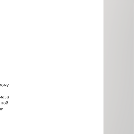
кому
иаза
чной
ии