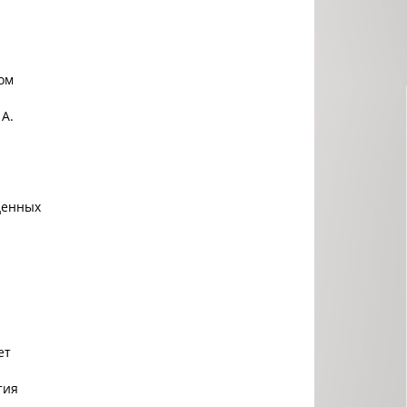
ом
 А.
денных
ет
тия