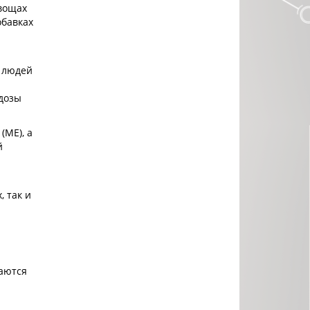
овощах
обавках
я людей
 дозы
(МЕ), а
й
, так и
щаются