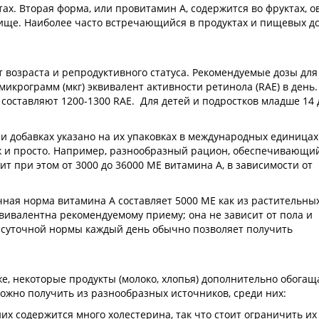
ах. Вторая форма, или провитамин А, содержится во фруктах, 
пище. Наиболее часто встречающийся в продуктах и пищевых д
т возраста и репродуктивного статуса. Рекомендуемые дозы дл
 микрограмм (мкг) эквивалент активности ретинола (RAE) в день.
составляют 1200-1300 RAE. Для детей и подростков младше 14
и добавках указано на их упаковках в международных единицах 
 уж и просто. Например, разнообразный рацион, обеспечивающи
ит при этом от 3000 до 36000 МЕ витамина А, в зависимости от
очная норма витамина А составляет 5000 МЕ как из растительных
вивалентна рекомендуемому приему; она не зависит от пола и
% суточной нормы каждый день обычно позволяет получить
 же, некоторые продукты (молоко, хлопья) дополнительно обога
ожно получить из разнообразных источников, среди них:
них содержится много холестерина, так что стоит ограничить их