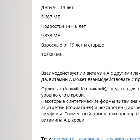
Дети 9 – 13 лет
5,667 МЕ
Подростки 14–18 лет
9,333 МЕ
Взрослые от 19 лет и старше
10,000 МЕ
Взаимодействует ли витамин А с другими ле
Да, витамин А может взаимодействовать с 
Орлистат (Алли®, Ксеникал®), средство для 
уровню его в крови.
Некоторые синтетические формы витамина А
ацитретин (Сориатан®) и бексаротен (Тарг
лимфомы. Совместный прием этих препарато
витамина А в крови.
Теги:
витамин А
авитаминоз
продукты с вит