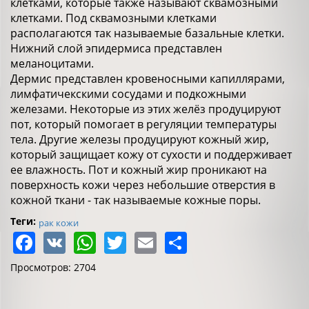
клетками, которые также называют сквамозными
клетками. Под сквамозными клетками
располагаются так называемые базальные клетки.
Нижний слой эпидермиса представлен
меланоцитами.
Дермис представлен кровеносными капиллярами,
лимфатичекскими сосудами и подкожными
железами. Некоторые из этих желёз продуцируют
пот, который помогает в регуляции температуры
тела. Другие железы продуцируют кожный жир,
который защищает кожу от сухости и поддерживает
ее влажность. Пот и кожный жир проникают на
поверхность кожи через небольшие отверстия в
кожной ткани - так называемые кожные поры.
Теги:
рак кожи
Facebook
VK
WhatsApp
Twitter
Email
Share
Просмотров: 2704