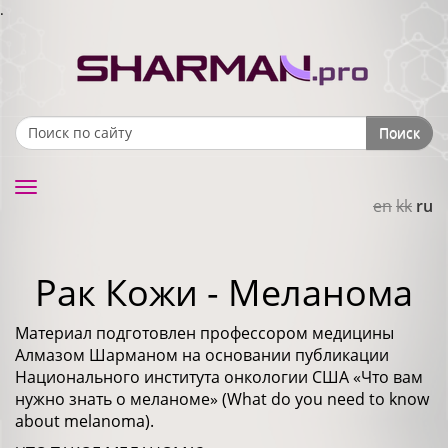
.
Поиск
Search form
Toggle
en
kk
ru
navigation
Рак Кожи - Меланома
Материал подготовлен профессором медицины
Алмазом Шарманом на основании публикации
Национального института онкологии США «Что вам
нужно знать о меланоме» (What do you need to know
about melanoma).