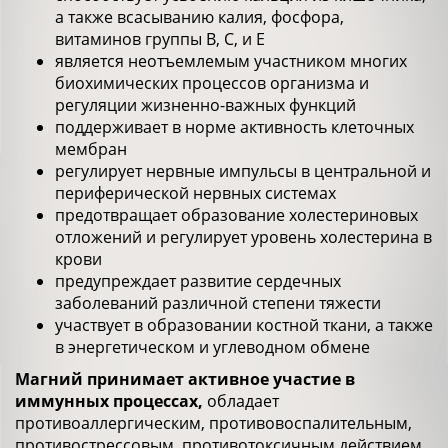
а также всасыванию калия, фосфора,
витаминов группы B, C, и E
является неотъемлемым участником многих
биохимических процессов организма и
регуляции жизненно-важных функций
поддерживает в норме активность клеточных
мембран
регулирует нервные импульсы в центральной и
периферической нервных системах
предотвращает образование холестериновых
отложений и регулирует уровень холестерина в
крови
предупреждает развитие сердечных
заболеваний различной степени тяжести
участвует в образовании костной ткани, а также
в энергетическом и углеводном обмене
Магний принимает активное участие в
иммунных процессах,
обладает
противоаллергическим, противовоспалительным,
противострессовым, противотоксичным действием.