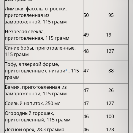
Лимская фасоль, отростки,
приготовленная из
50
95
замороженной, 115 грамм
Незрелая свекла,
49
19
приготовленная, 115 грамм
Синие бобы, приготовленные,
48
127
115 грамм
Тофу, в твердой форме,
a
приготовленные с нигари
, 115
47
88
грамм
Бамия, приготовленная из
47
26
замороженной, 115 грамм
Соевый напиток, 250 мл
47
127
Огородный горошек,
46
100
приготовленный, 115 грамм
Лесной орех, 28.3 грамма
46
178