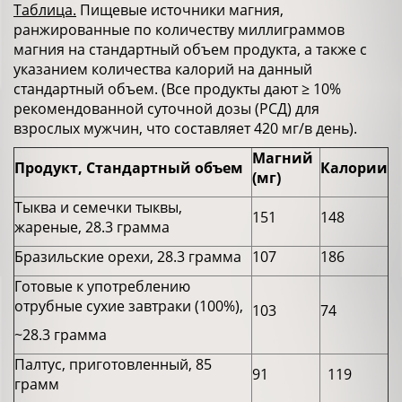
Таблица.
Пищевые источники магния,
ранжированные по количеству миллиграммов
магния на стандартный объем продукта, а также с
указанием количества калорий на данный
стандартный объем. (Все продукты дают ≥ 10%
рекомендованной суточной дозы (РСД) для
взрослых мужчин, что составляет 420 мг/в день).
Магний
Продукт, Стандартный объем
Калории
(мг)
Тыква и семечки тыквы,
151
148
жареные, 28.3 грамма
Бразильские орехи, 28.3 грамма
107
186
Готовые к употреблению
отрубные сухие завтраки (100%),
103
74
~28.3 грамма
Палтус, приготовленный, 85
91
119
грамм