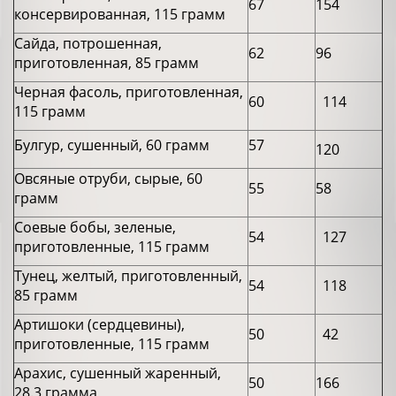
67
154
консервированная, 115 грамм
Сайда, потрошенная,
62
96
приготовленная, 85 грамм
Черная фасоль, приготовленная,
60
114
115 грамм
Булгур, сушенный, 60 грамм
57
120
Овсяные отруби, сырые, 60
55
58
грамм
Соевые бобы, зеленые,
54
127
приготовленные, 115 грамм
Тунец, желтый, приготовленный,
54
118
85 грамм
Артишоки (сердцевины),
50
42
приготовленные, 115 грамм
Арахис, сушенный жаренный,
50
166
28.3 грамма