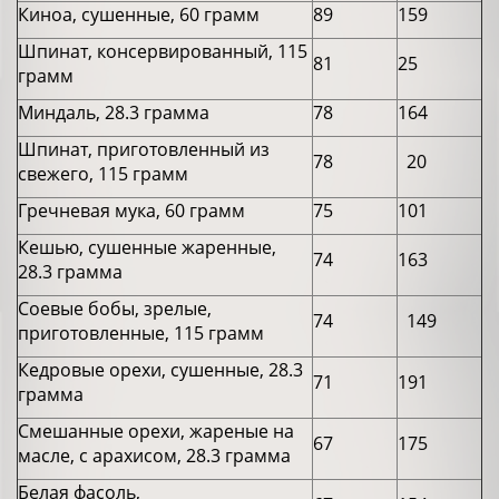
Киноа, сушенные, 60 грамм
89
159
Шпинат, консервированный, 115
81
25
грамм
Миндаль, 28.3 грамма
78
164
Шпинат, приготовленный из
78
20
свежего, 115 грамм
Гречневая мука, 60 грамм
75
101
Кешью, сушенные жаренные,
74
163
28.3 грамма
Соевые бобы, зрелые,
74
149
приготовленные, 115 грамм
Кедровые орехи, сушенные, 28.3
71
191
грамма
Смешанные орехи, жареные на
67
175
масле, с арахисом, 28.3 грамма
Белая фасоль,