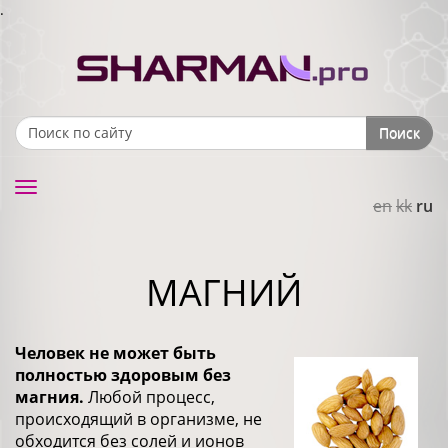
.
Поиск
Search form
Toggle
en
kk
ru
navigation
МАГНИЙ
Человек не может быть
полностью здоровым без
магния.
Любой процесс,
происходящий в организме, не
обходится без солей и ионов