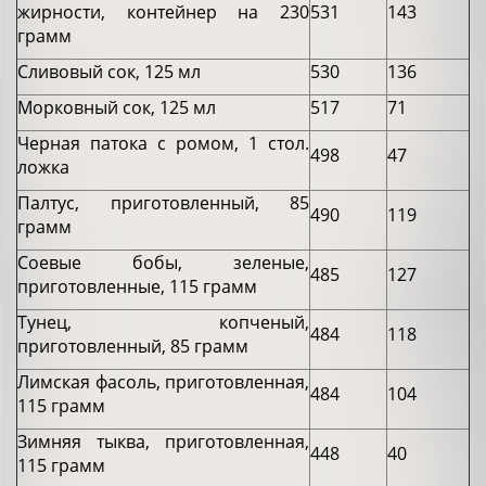
жирности, контейнер на 230
531
143
грамм
Сливовый сок, 125 мл
530
136
Морковный сок, 125 мл
517
71
Черная патока с ромом, 1 стол.
498
47
ложка
Палтус, приготовленный, 85
490
119
грамм
Соевые бобы, зеленые,
485
127
приготовленные, 115 грамм
Тунец, копченый,
484
118
приготовленный, 85 грамм
Лимская фасоль, приготовленная,
484
104
115 грамм
Зимняя тыква, приготовленная,
448
40
115 грамм