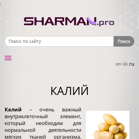
.
Поиск
Search form
Toggle
en
kk
ru
navigation
КАЛИЙ
Калий
– очень важный
внутриклеточный элемент,
который необходим для
нормальной деятельности
мягких тканей организма.