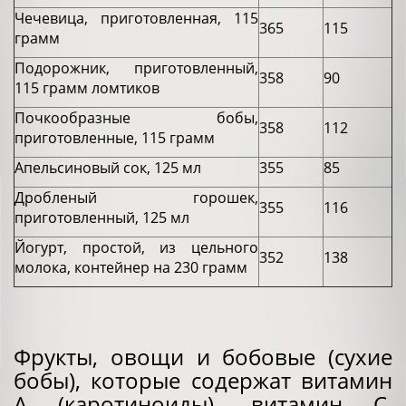
Чечевица, приготовленная, 115
365
115
грамм
Подорожник, приготовленный,
358
90
115 грамм ломтиков
Почкообразные бобы,
358
112
приготовленные, 115 грамм
Апельсиновый сок, 125 мл
355
85
Дробленый горошек,
355
116
приготовленный, 125 мл
Йогурт, простой, из цельного
352
138
молока, контейнер на 230 грамм
Фрукты, овощи и бобовые (сухие
бобы), которые содержат витамин
A (каротиноиды), витамин C,