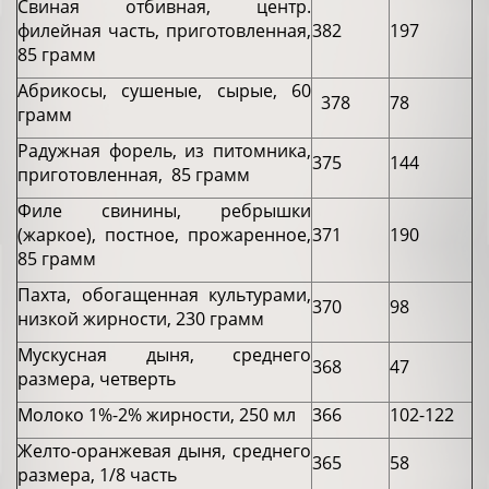
Свиная отбивная, центр.
филейная часть, приготовленная,
382
197
85 грамм
Абрикосы, сушеные, сырые, 60
378
78
грамм
Радужная форель, из питомника,
375
144
приготовленная, 85 грамм
Филе свинины, ребрышки
(жаркое), постное, прожаренное,
371
190
85 грамм
Пахта, обогащенная культурами,
370
98
низкой жирности, 230 грамм
Мускусная дыня, среднего
368
47
размера, четверть
Молоко 1%-2% жирности, 250 мл
366
102-122
Желто-оранжевая дыня, среднего
365
58
размера, 1/8 часть