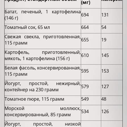
(мг)
Батат, печеный, 1 картофелина
694
131
(146 г)
Томатный сок, 65 мл
664
54
Свежая свекла, приготовленная,
655
19
115 грамм
Картофель, приготовленный,
610
145
мякоть, 1 картофелина (156 г)
Белая фасоль, консервированная,
595
153
115 грамм
Йогурт, простой, нежирный,
579
127
контейнер на 230 грамм
Томатное пюре, 115 грамм
549
48
Морской моллюск,
534
126
консервированный, 85 грамм
Йогурт, простой, низкой