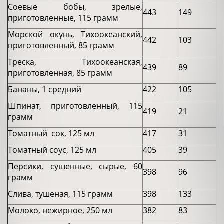
Соевые бобы, зрелые,
443
149
приготовленные, 115 грамм
Морской окунь, Тихоокеанский,
442
103
приготовленный, 85 грамм
Треска, Тихоокеанская,
439
89
приготовленная, 85 грамм
Бананы, 1 средний
422
105
Шпинат, приготовленный, 115
419
21
грамм
Томатный сок, 125 мл
417
31
Томатный соус, 125 мл
405
39
Персики, сушенные, сырые, 60
398
96
грамм
Слива, тушеная, 115 грамм
398
133
Молоко, нежирное, 250 мл
382
83