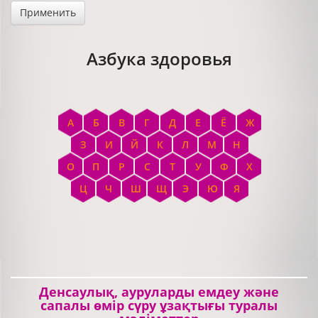
Применить
Азбука здоровья
А
Б
В
Г
Д
Е
Ё
Ж
З
И
Й
К
Л
М
Н
О
П
Р
С
Т
У
Ф
Х
Ц
Ч
Ш
Щ
Э
Ю
Я
Денсаулық, ауруларды емдеу және
сапалы өмір сүру ұзақтығы туралы