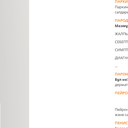
ПАРКИ
Паркин
салдар
ПАРОД
Мазм
ЖАЛПЫ
СЕБЕПТ
СИМП
ДИАГН
...
ПАРОН
Бұл не
дермати
ПЕЙРО
Пейрон
және с
ПЕНИСТ