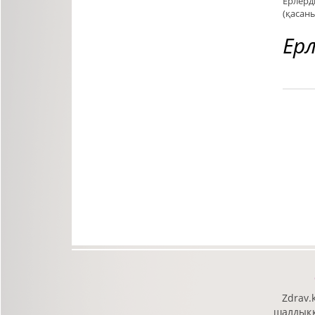
Ерлерді
(қасаны
Ерл
Zdrav.
шалдыққа