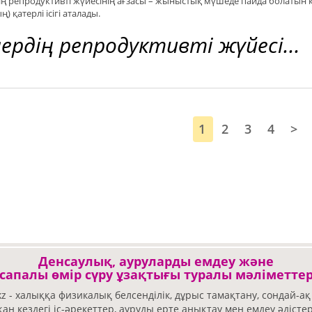
ң репродуктивті жүйесінің ағзасы – жыныстық мүшеде пайда болатын қате
ң) қатерлі ісігі аталады.
ердің репродуктивті жүйесі...
1
2
3
4
>
Денсаулық, ауруларды емдеу және
сапалы өмір сүру ұзақтығы туралы мәліметте
kz - халыққа физикалық белсенділік, дұрыс тамақтану, сондай-ақ
н кездегі іс-әрекеттер, ауруды ерте анықтау мен емдеу әдісте