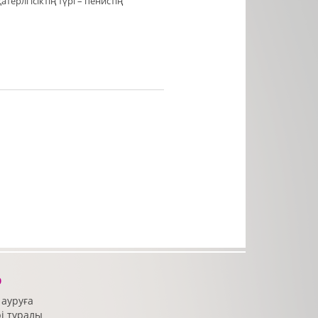
рлі ісіктің түрі – пенистің
р
 ауруға
рі туралы