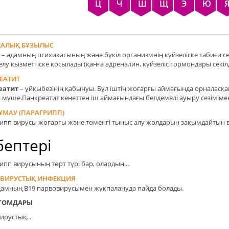
Ц
Ч
Ш
Щ
Э
Ю
АЛЫҚ БҰЗЫЛЫС
 – адамның психикасының және бүкіл организмнің күйзеліске табиғи сер
лу қызметі іске қосылады (қанға адреналин, күйзеліс гормондары секілді
ЕАТИТ
еатит
– ұйқыбезінің қабынуы. Бұл іштің жоғарғы аймағында орналасқа
н мүше.Панкреатит кенеттен іш аймағындағы белдемелі ауыру сезімімен,
ҰМАУ (ПАРАГРИПП)
ипп вирусы жоғарғы және төменгі тыныс алу жолдарын зақымдайтын 
бептері
ипп вирусының төрт түрі бар, олардың...
ВИРУСТЫҚ ИНФЕКЦИЯ
дамның B19 парвовирусымен жұқпалануда пайда болады.
ТОМ
ДАР
Ы
ирустық...