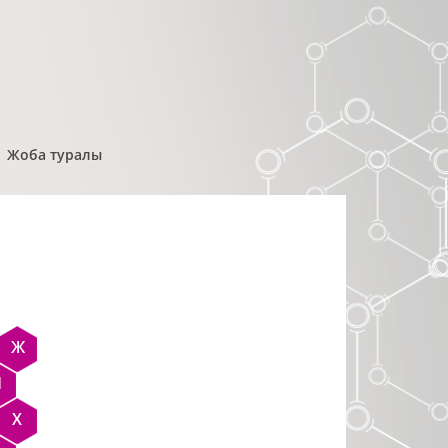
Жоба туралы
Ж
Н
Х