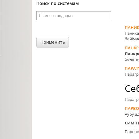
Поиск по системам
ПАНИК
Паника
бейімде
Применить
ПАНКР
Панкр
бөлеті
ПАРАТ
Парагр
Се
Парагр
ПАРВО
Ауру а
СИМП
Парвов