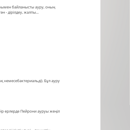
юымен байланысты ауру, оның
 - дірілдеу, жалпы...
қ немесебактериальді). Бұл ауру
ір ерлерде Пейрони ауруы жеңіл