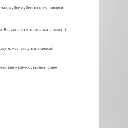
ратын, жүйке жүйесінің жасушаларын
. Бел дененің жоғарғы және төменгі
езуге, жас түзілу және сілекей
имыл қызметінің бұзылысы орын