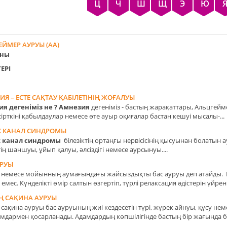
Ц
Ч
Ш
Щ
Э
Ю
ЕЙМЕР АУРУЫ (АА)
ны
ЕРІ
Я – ЕСТЕ САҚТАУ ҚАБІЛЕТІНІҢ ЖОҒАЛУЫ
я дегеніміз не ? Амнезия
дегеніміз - бастың жарақаттары, Альцгейм
ірткіні қабылдаулар немесе өте ауыр оқиғалар бастан кешуі мысалы-...
ІК КАНАЛ СИНДРОМЫ
ік канал синдромы
білезіктің ортаңғы нервісісінің қысуынан болатын 
тің шаншуы, ұйып қалуы, әлсіздігі немесе аурсынуы....
УРУЫ
 немесе мойынның аумағындағы жайсыздықты бас ауруы деп атайды. Ба
 емес. Күнделікті өмір салтын өзгертіп, түрлі релаксация әдістерін үйрені
Ң САҚИНА АУРУЫ
сақина ауруы бас ауруының жиі кездесетін түрі, жүрек айнуы, құсу нем
мдармен қосарланады. Адамдардың көпшілігінде бастың бір жағында бо