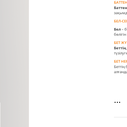
БАТТЕ
Батте
зақымда
БЕЛ-СЕ
Бел
– б
бөлігін
БЕТ Ж
Бетт
ің
түзілуг
БЕТ НЕ
Беттің
алғанда
...