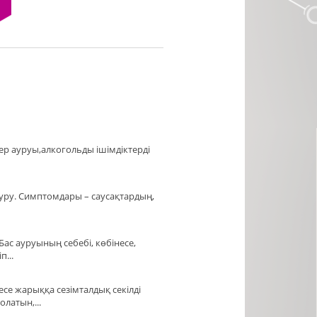
Я
ер ауруы,алкогольды ішімдіктерді
ауру. Симптомдары – саусақтардың,
с ауруының себебі, көбінесе,
п...
есе жарыққа сезімталдық секілді
латын,...