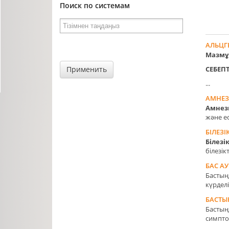
Поиск по системам
АЛЬЦГ
М
азм
ұ
СЕБЕПТ
Применить
...
АМНЕЗИ
Амнези
және ес
БІЛЕЗ
Білез
білезік
БАС А
Бастың
күрделі
БАСТЫ
Бастың 
симпто