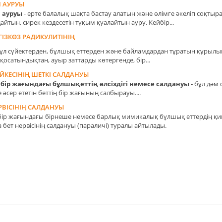
Н АУРУЫ
н ауруы
- ерте балалық шақта бастау алатын және өлімге әкеліп соқты
йтын, сирек кездесетін тұқым қуалайтын ауру. Кейбір...
ГІЗКӨЗ РАДИКУЛИТІНІҢ
ұл сүйектерден, бұлшық еттерден және байламдардан тұратын құрылым
 қосатындықтан, ауыр заттарды көтергенде, бір...
ҮЙКЕСІНІҢ ШЕТКІ САЛДАНУЫ
 бір жағындағы бұлшықеттің әлсіздігі немесе салдануы -
бұл дәм с
е әсер ететін беттің бір жағының салбырауы....
РВІСІНІҢ САЛДАНУЫ
 бір жағындағы бірнеше немесе барлық мимикалық бұлшық еттердің қ
 бет нервісінің салдануы (параличі) туралы айтылады.