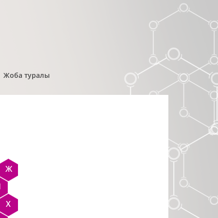
Жоба туралы
Ж
Н
Х