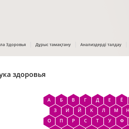
ла Здоровья
Дұрыс тамақтану
Анализдерді талдау
ука здоровья
А
Б
В
Г
Д
Е
Ё
З
И
Й
К
Л
М
О
П
Р
С
Т
У
Ф