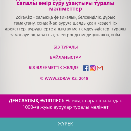
сапалы өмір сүру ұзақтығы туралы
мәліметтер
Zdrav.kz - халыққа физикалық белсенділік, дұрыс
тамақтану, сондай-ақ ауруға шалдыққан кездегі іс-
әрекеттер, ауруды ерте анықтау мен емдеу әдістері туралы
заманауи ақпараттық электронды медициналық өнім.
БІЗ ТУРАЛЫ
БАЙЛАНЫСТАР
БІЗ ӘЛЕУМЕТТІК ЖЕЛІДЕ
©
WWW.ZDRAV.KZ, 2018
ДЕНСАУЛЫҚ ӘЛІППЕСІ:
Әлемдік сарапшылардан
1000-ға жуық аурулар туралы мәлімет
ЖҮРЕК