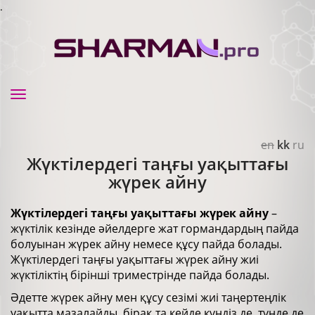
.
Toggle
navigation
en
kk
ru
Жүктілердегі таңғы уақыттағы
жүрек айну
Жүктілердегі таңғы уақыттағы жүрек айну
–
жүктілік кезінде әйелдерге жат гормандардың пайда
болуынан жүрек айну немесе құсу пайда болады.
Жүктілердегі таңғы уақыттағы жүрек айну жиі
жүктіліктің бірінші триместрінде пайда болады.
Әдетте жүрек айну мен құсу сезімі жиі таңертеңлік
уақытта мазалайды, бірақ та кейде күндіз де, түнде де