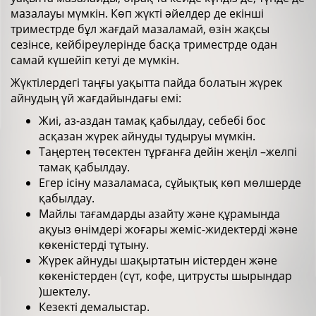
мазалауы мүмкін. Көп жүкті әйелдер де екінші
триместрде бұл жағдай мазаламай, өзін жақсы
сезінсе, кейбіреулерінде басқа триместрде одан
самай күшейіп кетуі де мүмкін.
Жүктілердегі таңғы уақытта пайда болатын жүрек
айнудың үй жағдайындағы емі:
Жиі, аз-аздан тамақ қабылдау, себебі бос
асқазан жүрек айнуды тудыруы мүмкін.
Таңертең төсектен тұрғанға дейін жеңіл –желпі
тамақ қабылдау.
Егер ісіну мазаламаса, сұйықтық көп мөлшерде
қабылдау.
Майлы тағамдарды азайту және құрамында
ақуыз өнімдері жоғары жеміс-жидектерді және
көкеністерді тұтыну.
Жүрек айнуды шақыртатын иістерден және
көкеністерден (сүт, кофе, цитрусты шырындар
)шектелу.
Кезекті демалыстар.