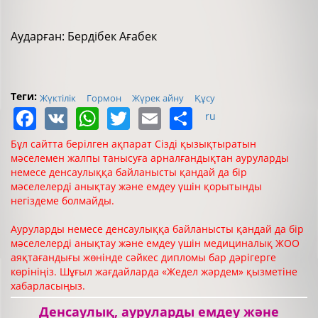
Аударған: Бердібек Ағабек
Теги:
Жүктілік
Гормон
Жүрек айну
Құсу
Facebook
VK
WhatsApp
Twitter
Email
Share
ru
Бұл сайтта берілген ақпарат Сізді қызықтыратын
мәселемен жалпы танысуға арналғандықтан ауруларды
немесе денсаулыққа байланысты қандай да бір
мәселелерді анықтау және емдеу үшін қорытынды
негіздеме болмайды.
Ауруларды немесе денсаулыққа байланысты қандай да бір
мәселелерді анықтау және емдеу үшін медициналық ЖОО
аяқтағандығы жөнінде сәйкес дипломы бар дәрігерге
көрініңіз. Шұғыл жағдайларда «Жедел жәрдем» қызметіне
хабарласыңыз.
Денсаулық, ауруларды емдеу және