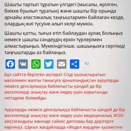
Шашты тартып тұратын үлгідегі (мысалы, өрілген,
биікке буылып тұратын) және шашты бір орында
арнайы эластикалық таңғыштармен байлаған кезде,
олардың жиі түсуіне алып келуі мүмкін.
Шашты қатты, тығыз етіп байлаудан аулақ болыңыз
немесе шашты сәндеудің еркін түрлерімен
алмастырыңыз. Мүмкіндігінше, шашыңызға серпімді
таңғыштарды аз байлаңыз.
Facebook
VK
WhatsApp
Twitter
Email
Share
ru
Бұл сайтта берілген ақпарат Сізді қызықтыратын
мәселемен жалпы танысуға арналғандықтан ауруларды
немесе денсаулыққа байланысты қандай да бір
мәселелерді анықтау және емдеу үшін қорытынды
негіздеме болмайды.
Ауруларды немесе денсаулыққа байланысты қандай да бір
мәселелерді анықтау және емдеу үшін медициналық ЖОО
аяқтағандығы жөнінде сәйкес дипломы бар дәрігерге
көрініңіз. Шұғыл жағдайларда «Жедел жәрдем» қызметіне