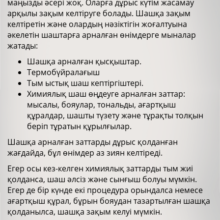
маңызды әсері жоқ. Оларға дұрыс күтім жасамау
арқылы зақым келтіруге болады. Шашқа зақым
келтіретін және олардың нәзіктігін жоғалтуына
әкелетін шаштарға арналған өнімдерге мыналар
жатады:
Шашқа арналған қысқыштар.
Термобүйралағыш
Тым ыстық шаш кептіргіштері.
Химиялық шаш өңдеуге арналған заттар:
мысалы, бояулар, тональды, ағартқыш
құралдар, шашты түзету және тұрақты толқын
беріп тұратын құрылғылар.
Шашқа арналған заттарды дұрыс қолданған
жағдайда, бұл өнімдер аз зиян келтіреді.
Егер осы кез-келген химиялық заттарды тым жиі
қолданса, шаш әлсіз және сынғыш болуы мүмкін.
Егер де бір күнде екі процедура орындалса немесе
ағартқыш құрал, бұрын бояудан тазартылған шашқа
қолданылса, шашқа зақым келуі мүмкін.