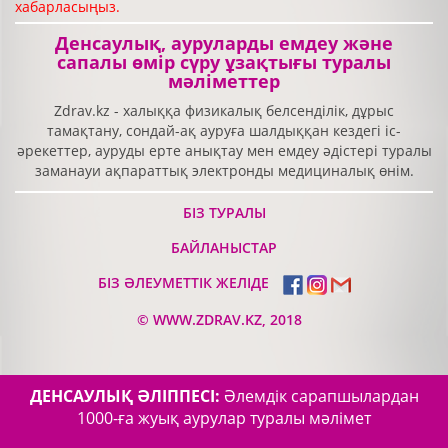
хабарласыңыз.
Денсаулық, ауруларды емдеу және
сапалы өмір сүру ұзақтығы туралы
мәліметтер
Zdrav.kz - халыққа физикалық белсенділік, дұрыс
тамақтану, сондай-ақ ауруға шалдыққан кездегі іс-
әрекеттер, ауруды ерте анықтау мен емдеу әдістері туралы
заманауи ақпараттық электронды медициналық өнім.
БІЗ ТУРАЛЫ
БАЙЛАНЫСТАР
БІЗ ӘЛЕУМЕТТІК ЖЕЛІДЕ
©
WWW.ZDRAV.KZ, 2018
ДЕНСАУЛЫҚ ӘЛІППЕСІ:
Әлемдік сарапшылардан
1000-ға жуық аурулар туралы мәлімет