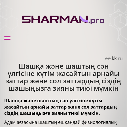
.
Toggle
navigation
en
kk
ru
Шашқа және шаштың сән
үлгісіне күтім жасайтын арнайы
заттар және сол заттардың сіздің
шашыңызға зияны тиюі мүмкін
Шашқа және шаштың сән үлгісіне күтім
жасайтын арнайы заттар және сол заттардың
сіздің шашыңызға зияны тиюі мүмкін.
Адам ағзасына шаштың ешқандай физиологиялық