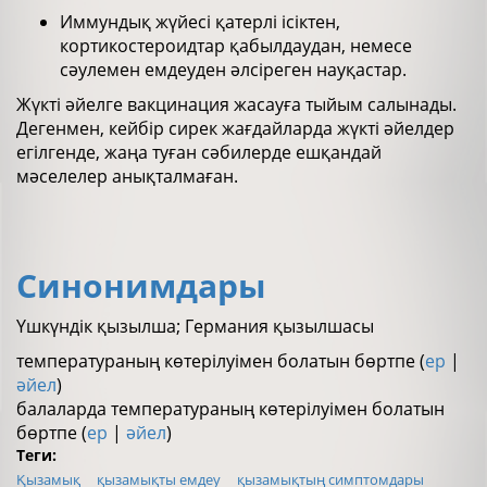
Иммундық жүйесі қатерлі ісіктен,
кортикостероидтар қабылдаудан, немесе
сәулемен емдеуден әлсіреген науқастар.
Жүкті әйелге вакцинация жасауға тыйым салынады.
Дегенмен, кейбір сирек жағдайларда жүкті әйелдер
егілгенде, жаңа туған сәбилерде ешқандай
мәселелер анықталмаған.
Синонимдары
Үшкүндік қызылша; Германия қызылшасы
температураның көтерілуімен болатын бөртпе (
ер
|
әйел
)
балаларда температураның көтерілуімен болатын
бөртпе (
ер
|
әйел
)
Теги:
Қызамық
қызамықты емдеу
қызамықтың симптомдары