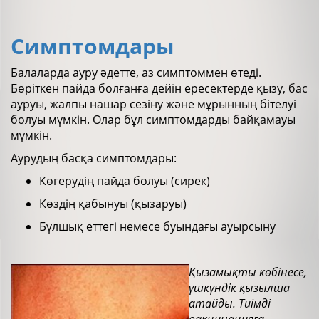
Симптомдары
Балаларда ауру әдетте, аз симптоммен өтеді.
Бөріткен пайда болғанға дейін ересектерде қызу, бас
ауруы, жалпы нашар сезіну және мұрынның бітелуі
болуы мүмкін. Олар бұл симптомдарды байқамауы
мүмкін.
Аурудың басқа симптомдары:
Көгерудің пайда болуы (сирек)
Көздің қабынуы (қызаруы)
Бұлшық еттегі немесе буындағы ауырсыну
Қызамықты көбінесе,
үшкүндік қызылша
атайды. Тиімді