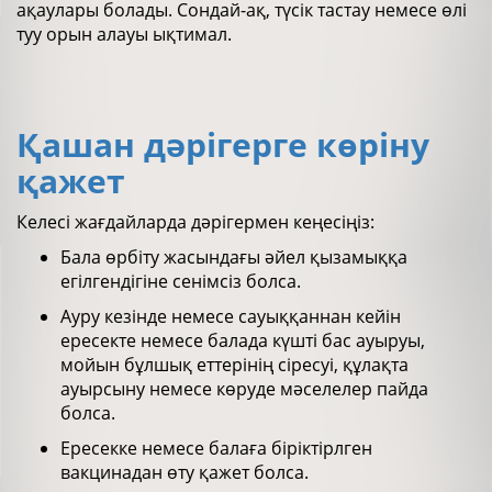
ақаулары болады. Сондай-ақ, түсік тастау немесе өлі
туу орын алауы ықтимал.
Қашан дәрігерге көріну
қажет
Келесі жағдайларда дәрігермен кеңесіңіз:
Бала өрбіту жасындағы әйел қызамыққа
егілгендігіне сенімсіз болса.
Ауру кезінде немесе сауыққаннан кейін
ересекте немесе балада күшті бас ауыруы,
мойын бұлшық еттерінің сіресуі, құлақта
ауырсыну немесе көруде мәселелер пайда
болса.
Ересекке немесе балаға біріктірлген
вакцинадан өту қажет болса.