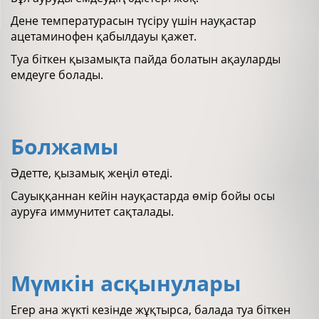
Дене температурасын түсіру үшін науқастар
ацетаминофен қабылдауы қажет.
Туа біткен қызамықта пайда болатын ақауларды
емдеуге болады.
Болжамы
Әдетте, қызамық жеңіл өтеді.
Сауыққаннан кейін науқастарда өмір бойы осы
ауруға иммунитет сақталады.
Мүмкін асқынулары
Егер ана жүкті кезінде жұқтырса, балада туа біткен