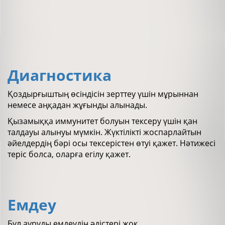
Диагностика
Қоздырғыштың өсіндісін зерттеу үшін мұрыннан
немесе аңқадан жұғынды алынады.
Қызамыққа иммунитет болуын тексеру үшін қан
талдауы алынуы мүмкін. Жүктілікті жоспарлайтын
әйелдердің бәрі осы тексерістен өтуі қажет. Нәтижесі
теріс болса, оларға егілу қажет.
Емдеу
Бұл ауруды емдеудің әдістері жоқ.