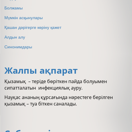
Болжамы
Мүмкін асқынулары
Қашан дәрігерге көріну қажет
Алдын алу
Синонимдары
Жалпы ақпарат
Қызамық – теріде бөріткен пайда болуымен
сипатталатын инфекциялық ауру.
Науқас ананың құрсағында нәрестеге берілген
қызамық – туа біткен саналады.