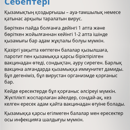
Себептері
Қызамықтың қоздырғышы – ауа-тамшылық немесе
қатынас арқылы таралатын вирус.
Бөріткен пайда болғанға дейінгі 1 апта және
бөріткен жойылғаннан кейінгі 1-2 апта ішінде
қызамығы бар адам жұқпалы болуы мүмкін.
Қазіргі уақытта көптеген балалар қызылшаға,
паротит пен қызамыққа қарсы біріктірілген
вакцинадан өтеді, сондықтан, ауру сиреген. Барлық
вакцина алғандарда қызамыққа иммунитет дамиды.
Бұл дегеніміз, бұл вирустан организмде қорғаныс
бар.
Кейде ересектерде бұл қорғаныс әлсіреуі мүмкін.
Жүктілікті жоспарлаған әйелдер, сондай-ақ, кез
келген ересек адам қайта вакцинадан өтуіне болады.
Қызамыққа қарсы егілмеген балалар мен ересектер
осы инфекцияға шалдығуы мүмкін.