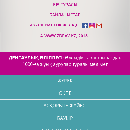
БІЗ ТУРАЛЫ
БАЙЛАНЫСТАР
БІЗ ӘЛЕУМЕТТІК ЖЕЛІДЕ
©
WWW.ZDRAV.KZ, 2018
ДЕНСАУЛЫҚ ӘЛІППЕСІ:
Әлемдік сарапшылардан
1000-ға жуық аурулар туралы мәлімет
ЖҮРЕК
ӨКПЕ
АСҚОРЫТУ ЖҮЙЕСІ
БАУЫР