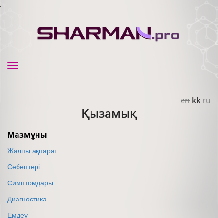
.
Toggle
navigation
en
kk
ru
Қызамық
Мазмұны
Жалпы ақпарат
Себептері
Симптомдары
Диагностика
Емдеу