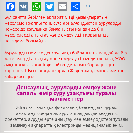
Facebook
VK
WhatsApp
Twitter
Email
Share
ru
Бұл сайтта берілген ақпарат Сізді қызықтыратын
мәселемен жалпы танысуға арналғандықтан ауруларды
немесе денсаулыққа байланысты қандай да бір
мәселелерді анықтау және емдеу үшін қорытынды
негіздеме болмайды.
Ауруларды немесе денсаулыққа байланысты қандай да бір
мәселелерді анықтау және емдеу үшін медициналық ЖОО
аяқтағандығы жөнінде сәйкес дипломы бар дәрігерге
көрініңіз. Шұғыл жағдайларда «Жедел жәрдем» қызметіне
хабарласыңыз.
Денсаулық, ауруларды емдеу және
сапалы өмір сүру ұзақтығы туралы
мәліметтер
Zdrav.kz - халыққа физикалық белсенділік, дұрыс
тамақтану, сондай-ақ ауруға шалдыққан кездегі іс-
әрекеттер, ауруды ерте анықтау мен емдеу әдістері туралы
заманауи ақпараттық электронды медициналық өнім.