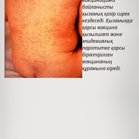
вакцинацияға
байланысты
қызамық қазір сирек
кездеседі. Қызамыққа
қарсы вакцина
қызылшаға және
эпидемиялық
паротитке қарсы
біріктірілген
вакцинаның
құрамына кіреді.