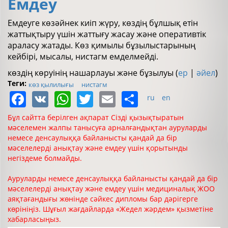
Емдеу
Емдеуге көзәйнек киіп жүру, көздің бұлшық етін
жаттықтыру үшін жаттығу жасау және оперативтік
араласу жатады. Көз қимылы бұзылыстарының
кейбірі, мысалы, нистагм емделмейді.
көздің көруінің нашарлауы және бұзылуы (
ер
|
әйел
)
Теги:
көз қылилығы
нистагм
Facebook
VK
WhatsApp
Twitter
Email
Share
ru
en
Бұл сайтта берілген ақпарат Сізді қызықтыратын
мәселемен жалпы танысуға арналғандықтан ауруларды
немесе денсаулыққа байланысты қандай да бір
мәселелерді анықтау және емдеу үшін қорытынды
негіздеме болмайды.
Ауруларды немесе денсаулыққа байланысты қандай да бір
мәселелерді анықтау және емдеу үшін медициналық ЖОО
аяқтағандығы жөнінде сәйкес дипломы бар дәрігерге
көрініңіз. Шұғыл жағдайларда «Жедел жәрдем» қызметіне
хабарласыңыз.