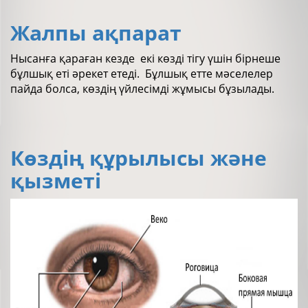
Жалпы ақпарат
Нысанға қараған кезде екі көзді тігу үшін бірнеше
бұлшық еті әрекет етеді. Бұлшық етте мәселелер
пайда болса, көздің үйлесімді жұмысы бұзылады.
Көздің құрылысы және
қызметі