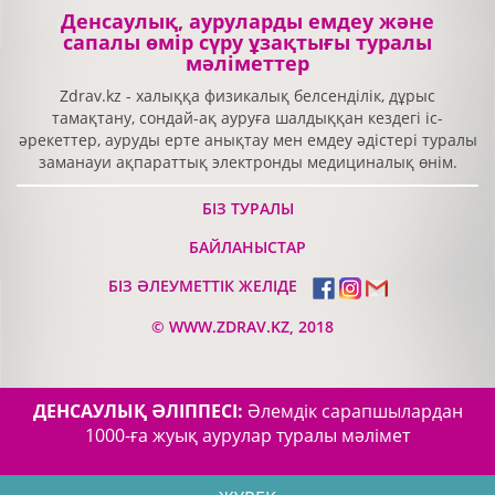
Денсаулық, ауруларды емдеу және
сапалы өмір сүру ұзақтығы туралы
мәліметтер
Zdrav.kz - халыққа физикалық белсенділік, дұрыс
тамақтану, сондай-ақ ауруға шалдыққан кездегі іс-
әрекеттер, ауруды ерте анықтау мен емдеу әдістері туралы
заманауи ақпараттық электронды медициналық өнім.
БІЗ ТУРАЛЫ
БАЙЛАНЫСТАР
БІЗ ӘЛЕУМЕТТІК ЖЕЛІДЕ
©
WWW.ZDRAV.KZ, 2018
ДЕНСАУЛЫҚ ӘЛІППЕСІ:
Әлемдік сарапшылардан
1000-ға жуық аурулар туралы мәлімет