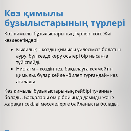
Көз қимылы
бұзылыстарының түрлері
Көз қимылы бұзылыстарының түрлері көп. Жиі
кездесетіндері:
Қылилық – көздің қимылы үйлесімсіз болатын
ауру, бұл кезде көру осьтері бір нысанға
түйіспейді.
Нистагм – көздің тез, бақылауға келмейтін
қимылы, бұлар кейде «билеп тұрғандай» көз
аталады.
Көз қимылы бұзылыстарының кейбірі туғаннан
болады. Басқалары өмір бойында дамиды және
жарақат секілді мәселелерге байланысты болады.