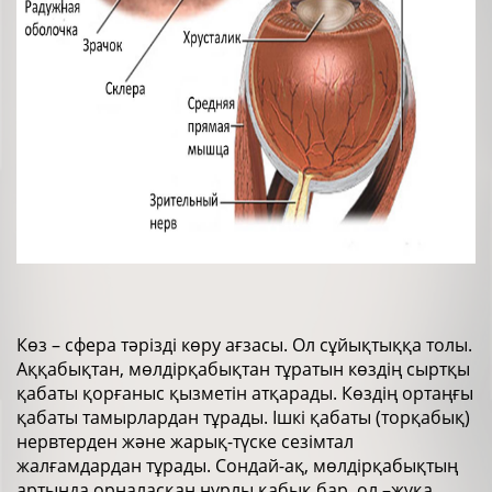
Көз – сфера тәрізді көру ағзасы. Ол сұйықтыққа толы.
Аққабықтан, мөлдірқабықтан тұратын көздің сыртқы
қабаты қорғаныс қызметін атқарады. Көздің ортаңғы
қабаты тамырлардан тұрады. Ішкі қабаты (торқабық)
нервтерден және жарық-түске сезімтал
жалғамдардан тұрады. Сондай-ақ, мөлдірқабықтың
артында орналасқан нұрлы қабық бар, ол –жұқа