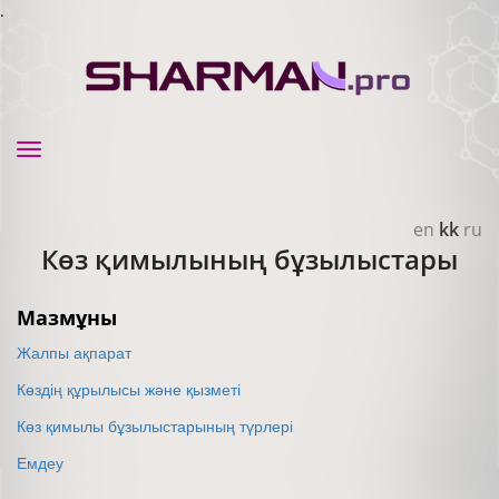
.
Toggle
navigation
en
kk
ru
Көз қимылының бұзылыстары
Мазмұны
Жалпы ақпарат
Көздің құрылысы және қызметі
Көз қимылы бұзылыстарының түрлері
Емдеу