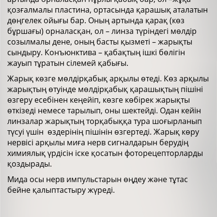
қозғалмалы пластина, ортасында қарашық аталатын
дөңгелек ойығы бар. Оның артында қарақ (көз
бұршағы) орналасқан, ол – линза түріндегі мөлдір
созылмалы дене, оның басты қызметі – жарықты
сындыру. Конъюнктива – қабақтың ішкі бөлігін
жауып тұратын сілемей қабығы.
Жарық көзге мөлдірқабық арқылы өтеді. Көз арқылы
жарықтың өтуінде мөлдірқабық қарашықтың пішіні
өзгеру есебінен кеңейіп, көзге көбірек жарықты
өткізеді немесе тарылып, оны шектейді. Одан кейін
линзалар жарықтың торқабыққа тура шоғырланып
түсуі үшін өздерінің пішінін өзгертеді. Жарық көру
нервісі арқылы миға нерв сигналдарын берудің
химиялық үрдісін іске қосатын фоторецепторларды
қоздырады.
Мида осы нерв импульстарын өңдеу және тұтас
бейне қалыптастыру жүреді.