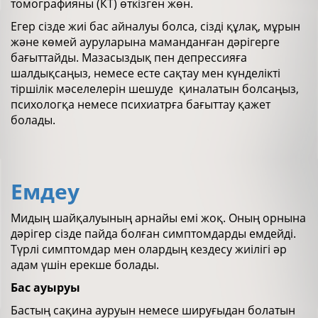
томографияны (КТ) өткізген жөн.
Егер сізде жиі бас айналуы болса, сізді құлақ, мұрын
және көмей ауруларына маманданған дәрігерге
бағыттайды. Мазасыздық пен депрессияға
шалдықсаңыз, немесе есте сақтау мен күнделікті
тіршілік мәселелерін шешуде қиналатын болсаңыз,
психологқа немесе психиатрға бағыттау қажет
болады.
Емдеу
Мидың шайқалуының арнайы емі жоқ. Оның орнына
дәрігер сізде пайда болған симптомдарды емдейді.
Түрлі симптомдар мен олардың кездесу жиілігі әр
адам үшін ерекше болады.
Бас ауыруы
Бастың сақина ауруын немесе шируғыдан болатын