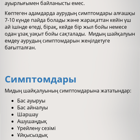
ауырлығымен байланысты емес.
Көптеген адамдарда аурудың симптомдары алғашқы
7-10 күнде пайда болады және жарақаттан кейін үш
ай ішінде өтеді, бірақ, кейде бір жыл бойы немесе
одан ұзақ уақыт бойы сақталады. Мидың шайқалуын
емдеу аурудың симптомдарын жеңілдетуге
бағытталған.
Симптомдары
Мидың шайқалуының симптомдарына жататындар:
Бас ауыруы
Бас айналуы
Шаршау
Ашушаңдық
Үрейлену сезімі
Ұйқысыздық