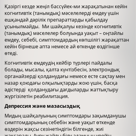
Қазіргі кезде жеңіл бассүйек-ми жарақатынан кейін
когнитивтік (танымдық) мәселелерді емдеу үшін
ешқандай дәрілік препараттарды қабылдау
ұсынылмайды. Ми шайқалуы кезінде когнитивтік
(танымдық) мәселелер болуында уақыт – оңтайлы
емдеу, себебі, симптомдардың көпшілігі жарақаттан
кейін бірнеше апта немесе ай өткенде өздігінше
өтеді.
Когнитивтік емдеудің кейбір түрлері пайдалы
болады, мысалы, қалта күнтізбесін, электрондық
органайзерді қолданудағы немесе есте сақтау мен
назар қоюдағы олқылықтарды жою үшін, басқа
әдістерді қолданудағы дағдыларды жаттықтыру
жүргізілетін реабилитация.
Депрессия және мазасыздық
Мидың шайқалуының симптомдары зақымданушы
симптомдарының себебін және уақыт өткенде
өздерін жақсы сезінетіндігін білгенде, жиі
жақсарады. Ауру жайлы білу адамның үрейін