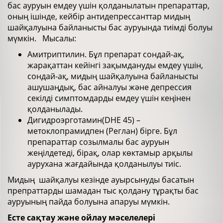
бас ауруын емдеу үшін қолданылатын препараттар,
оның ішінде, кейбір антидепрессанттар мидың
шайқалуына байланысты бас ауруында тиімді болуы
мүмкін. Мысалы:
Амитриптилин. Бұл препарат сондай-ақ,
жарақаттан кейінгі зақымдануды емдеу үшін,
сондай-ақ, мидың шайқалуына байланысты
ашушаңдық, бас айналуы және депрессия
секілді симптомдарды емдеу үшін кеңінен
қолданылады.
Дигидроэрготамин(DHE 45) –
метоклопрамидпен (​​Реглан) бірге. Бұл
препараттар созылмалы бас ауруын
жеңілдетеді, бірақ, олар көктамыр арқылы
аурухана жағдайында қолданылуы тиіс.
Мидың шайқалуы кезінде ауырсынуды басатын
препраттарды шамадан тыс қолдану тұрақты бас
ауруының пайда болуына апаруы мүмкін.
Есте сақтау және ойлау мәселелері