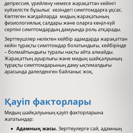
депрессия, үрейлену немесе жарақаттан кейінгі
күйзелістік бұзылыс кезіндегі симптомдарға ұқсас.
Көптеген жағдайларда мидың жарақатының
физиологиялық салдары және оларға көңіл-күй
серпіні симптомдардың дамуында роль атқарады.
Зерттеушілер неліктен кейбір адамдарда жарақаттан
кейін тұрақты симптомдар болатындығы, кейбірінде
– болмайтындығы туралы нақты айта алмайды.
Жарақаттың ауырлығы және мидың шайқалуының
тұрақты симптомдарының даму ықтималдығы
арасында дәлелденген байланыс жоқ.
Қауіп факторлары
Мидың шайқалуының қауіп факторларына
жататындар:
Адамның жасы
.
Зерттеулерге сай, адамның