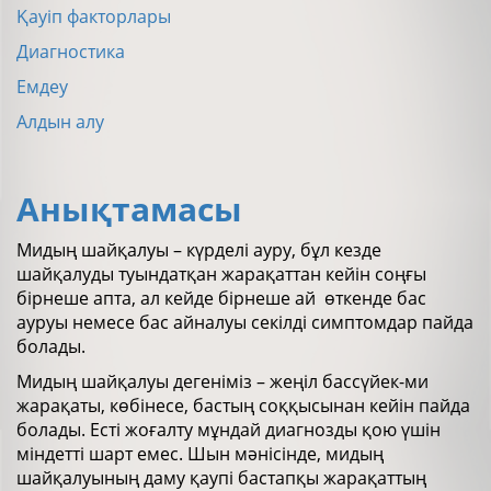
Қауіп факторлары
Диагностика
Емдеу
Алдын алу
Анықтамасы
Мидың шайқалуы – күрделі ауру, бұл кезде
шайқалуды туындатқан жарақаттан кейін соңғы
бірнеше апта, ал кейде бірнеше ай өткенде бас
ауруы немесе бас айналуы секілді симптомдар пайда
болады.
Мидың шайқалуы дегеніміз – жеңіл бассүйек-ми
жарақаты, көбінесе, бастың соққысынан кейін пайда
болады. Есті жоғалту мұндай диагнозды қою үшін
міндетті шарт емес. Шын мәнісінде, мидың
шайқалуының даму қаупі бастапқы жарақаттың