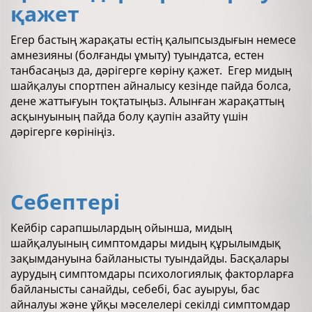
қажет
Егер бастың жарақаты естің қалыпсыздығын немесе
амнезияны (болғанды ұмыту) туындатса, естен
танбасаңыз да, дәрігерге көріну қажет. Егер мидың
шайқалуы спортпен айналысу кезінде пайда болса,
дене жаттығуын тоқтатыңыз. Алынған жарақаттың
асқынуының пайда болу қаупін азайту үшін
дәрігерге көрініңіз.
Себептері
Кейбір сарапшылардың ойынша, мидың
шайқалуының симптомдары мидың құрылымдық
зақымдануына байланысты туындайды. Басқалары
аурудың симптомдары психологиялық факторларға
байланысты санайды, себебі, бас ауыруы, бас
айналуы және ұйқы мәселелері секілді симптомдар