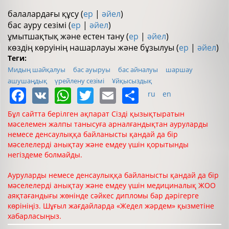
балалардағы құсу (
ер
|
әйел
)
бас ауру сезімі (
ер
|
әйел
)
ұмытшақтық және естен тану (
ер
|
әйел
)
көздің көруінің нашарлауы және бұзылуы (
ер
|
әйел
)
Теги:
Мидың шайқалуы
бас ауыруы
бас айналуы
шаршау
ашушаңдық
үрейлену сезімі
Ұйқысыздық
Facebook
VK
WhatsApp
Twitter
Email
Share
ru
en
Бұл сайтта берілген ақпарат Сізді қызықтыратын
мәселемен жалпы танысуға арналғандықтан ауруларды
немесе денсаулыққа байланысты қандай да бір
мәселелерді анықтау және емдеу үшін қорытынды
негіздеме болмайды.
Ауруларды немесе денсаулыққа байланысты қандай да бір
мәселелерді анықтау және емдеу үшін медициналық ЖОО
аяқтағандығы жөнінде сәйкес дипломы бар дәрігерге
көрініңіз. Шұғыл жағдайларда «Жедел жәрдем» қызметіне
хабарласыңыз.