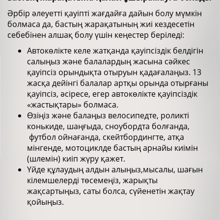
Әрбір әлеуетті қауіпті жағдайға дайын болу мүмкін
болмаса да, бастың жарақатының жиі кездесетін
себебінен алшақ болу үшін кеңестер беріледі:
Автокөлікте келе жатқанда қауіпсіздік белдігін
салыңыз және балалардың жасына сәйкес
қауіпсіз орындықта отыруын қадағалаңыз. 13
жасқа дейінгі балалар артқы орында отырғаны
қауіпсіз, әсіресе, егер автокөлікте қауіпсіздік
«жастықтары» болмаса.
Өзіңіз және балаңыз велосипедте, роликті
конькиде, шаңғыда, сноубордта болғанда,
футбол ойнағанда, скейтбордингте, атқа
мінгенде, мотоциклде бастың арнайы киімін
(шлемін) киіп жүру қажет.
Үйде құлаудың алдын алыңыз,мысалы, шағын
кілемшелерді төсемеңіз, жарықты
жақсартыңыз, саты болса, сүйенетін жақтау
қойыңыз.