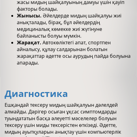
жасы мидың шайқалуының дамуы үшін қауіп
факторы болады.
Жынысы
.
Әйелдерде мидың шайқалуы жиі
анықталады, бірақ, бұл әйелдердің
медициналық көмекке жиі жүгінуне
байланысты болуы мүмкін.
Жарақат
.
Автокөліктегі апат, спортпен
айналысу, құлау салдарынан болатын
жарақаттар әдетте осы аурудың пайда болуына
апарады.
Диагностика
Ешқандай тексеру мидың шайқалуын дәлелдей
алмайды. Дәрігер осыған ұқсас симптомдарды
туындататын басқа әлеуетті мәселелер болуын
тексеру үшін миды тексерістен өткізеді. Әдетте,
мидың ауытқуларын анықтау үшін компьютерлік