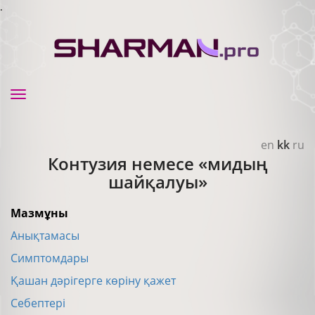
.
Toggle
navigation
en
kk
ru
Контузия немесе «мидың
шайқалуы»
Мазмұны
Анықтамасы
Симптомдары
Қашан дәрігерге көріну қажет
Себептері