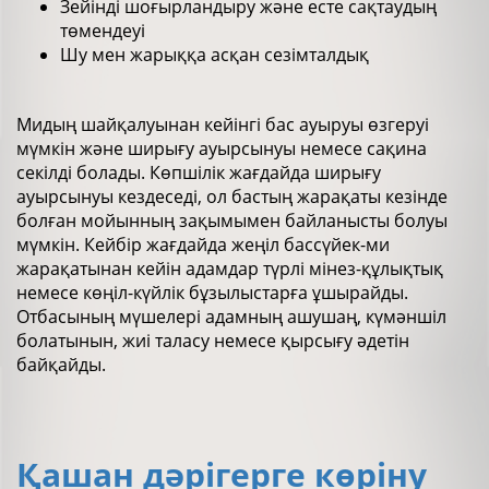
Зейінді шоғырландыру және есте сақтаудың
төмендеуі
Шу мен жарыққа асқан сезімталдық
Мидың шайқалуынан кейінгі бас ауыруы өзгеруі
мүмкін және ширығу ауырсынуы немесе сақина
секілді болады. Көпшілік жағдайда ширығу
ауырсынуы кездеседі, ол бастың жарақаты кезінде
болған мойынның зақымымен байланысты болуы
мүмкін. Кейбір жағдайда жеңіл бассүйек-ми
жарақатынан кейін адамдар түрлі мінез-құлықтық
немесе көңіл-күйлік бұзылыстарға ұшырайды.
Отбасының мүшелері адамның ашушаң, күмәншіл
болатынын, жиі таласу немесе қырсығу әдетін
байқайды.
Қашан дәрігерге көріну