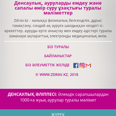
Денсаулық, ауруларды емдеу және
сапалы өмір сүру ұзақтығы туралы
мәліметтер
Zdrav.kz - халыққа физикалық белсенділік, дұрыс
тамақтану, сондай-ақ ауруға шалдыққан кездегі іс-
әрекеттер, ауруды ерте анықтау мен емдеу әдістері туралы
заманауи ақпараттық электронды медициналық өнім.
БІЗ ТУРАЛЫ
БАЙЛАНЫСТАР
БІЗ ӘЛЕУМЕТТІК ЖЕЛІДЕ
©
WWW.ZDRAV.KZ, 2018
ДЕНСАУЛЫҚ ӘЛІППЕСІ:
Әлемдік сарапшылардан
1000-ға жуық аурулар туралы мәлімет
ЖҮРЕК