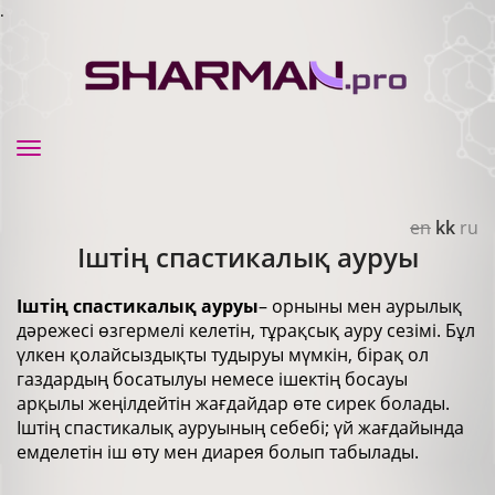
.
Toggle
navigation
en
kk
ru
Іштің спастикалық ауруы
Іштің спастикалық ауруы
– орныны мен аурылық
дәрежесі өзгермелі келетін, тұрақсық ауру сезімі. Бұл
үлкен қолайсыздықты тудыруы мүмкін, бірақ ол
газдардың босатылуы немесе ішектің босауы
арқылы жеңілдейтін жағдайдар өте сирек болады.
Іштің спастикалық ауруының себебі; үй жағдайында
емделетін іш өту мен диарея болып табылады.