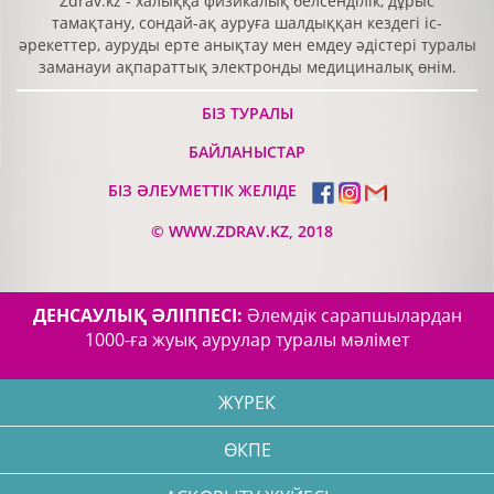
Zdrav.kz - халыққа физикалық белсенділік, дұрыс
тамақтану, сондай-ақ ауруға шалдыққан кездегі іс-
әрекеттер, ауруды ерте анықтау мен емдеу әдістері туралы
заманауи ақпараттық электронды медициналық өнім.
БІЗ ТУРАЛЫ
БАЙЛАНЫСТАР
БІЗ ӘЛЕУМЕТТІК ЖЕЛІДЕ
©
WWW.ZDRAV.KZ, 2018
ДЕНСАУЛЫҚ ӘЛІППЕСІ:
Әлемдік сарапшылардан
1000-ға жуық аурулар туралы мәлімет
ЖҮРЕК
ӨКПЕ