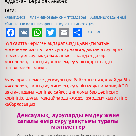
Аударған: Бердібек Ағабек
Теги:
хламидиоз
Хламидиоздың симптомдары
Хламидиоздың емі
Жыныстық қатынас арқылы жұғатын инфекция
Facebook
VK
WhatsApp
Twitter
Email
Share
ru
en
Бұл сайтта берілген ақпарат Сізді қызықтыратын
мәселемен жалпы танысуға арналғандықтан ауруларды
немесе денсаулыққа байланысты қандай да бір
мәселелерді анықтау және емдеу үшін қорытынды
негіздеме болмайды.
Ауруларды немесе денсаулыққа байланысты қандай да бір
мәселелерді анықтау және емдеу үшін медициналық ЖОО
аяқтағандығы жөнінде сәйкес дипломы бар дәрігерге
көрініңіз. Шұғыл жағдайларда «Жедел жәрдем» қызметіне
хабарласыңыз.
Денсаулық, ауруларды емдеу және
сапалы өмір сүру ұзақтығы туралы
мәліметтер
Zdrav.kz - халыққа физикалық белсенділік, дұрыс