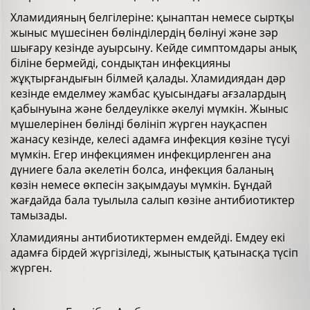
Хламидияның белгілеріне: қынаптан немесе сыртқы
жыныс мүшесінен бөлінділердің бөлінуі және зәр
шығару кезінде ауырсыну. Кейде симптомдары анық
біліне бермейді, сондықтан инфекцияны
жұқтырғандығын білмей қалады. Хламидиядан дәр
кезінде емделмеу жамбас қуысындағы ағзалардың
қабынуына және белдеулікке әкелуі мүмкін. Жыныс
мүшелерінен бөлінді бөлініп жүрген науқаспен
жанасу кезінде, келесі адамға инфекция көзіне түсуі
мүмкін. Егер инфекциямен инфекцирленген ана
дүниеге бала әкелетін болса, инфекция баланың
көзін немесе өкпесін зақымдауы мүмкін. Бұндай
жағдайда бала туылыла салып көзіне антибиотиктер
тамызады.
Хламидияны антибиотиктермен емдейді. Емдеу екі
адамға бірдей жүргізіледі, жыныстық қатынасқа түсіп
жүрген.