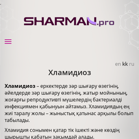
.
Toggle
navigation
en
kk
ru
Хламидиоз
Хламидиоз
– еркектерде зәр шығару өзегінің,
әйелдерде зәр шығару өзегінің, жатыр мойнының,
жоғарғы репродуктивті мүшелердің бактериалді
инфекциямен қабынуын айтамыз. Хламидиядың ең
жиі таралу жолы – жыныстық қатынас арқылы болып
табылады.
Хламидия сонымен қатар тік ішекті және көздің
шырышты қабатын зақымдай алады.