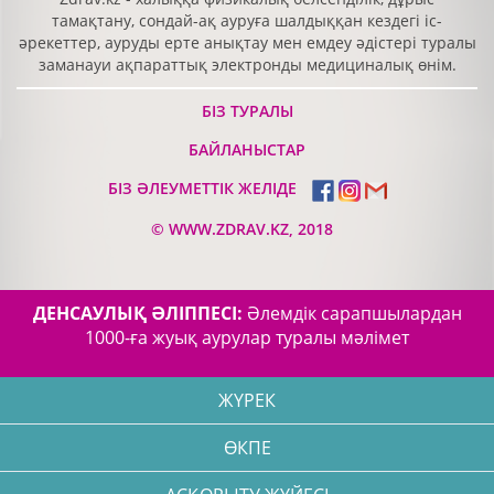
тамақтану, сондай-ақ ауруға шалдыққан кездегі іс-
әрекеттер, ауруды ерте анықтау мен емдеу әдістері туралы
заманауи ақпараттық электронды медициналық өнім.
БІЗ ТУРАЛЫ
БАЙЛАНЫСТАР
БІЗ ӘЛЕУМЕТТІК ЖЕЛІДЕ
©
WWW.ZDRAV.KZ, 2018
ДЕНСАУЛЫҚ ӘЛІППЕСІ:
Әлемдік сарапшылардан
1000-ға жуық аурулар туралы мәлімет
ЖҮРЕК
ӨКПЕ