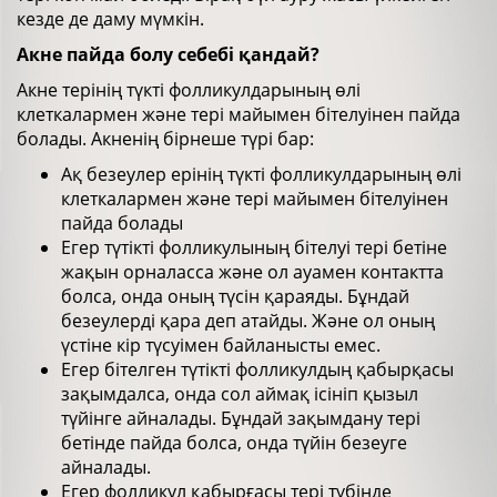
кезде де даму мүмкін.
Акне пайда болу себебі қандай?
Акне терінің түкті фолликулдарының өлі
клеткалармен және тері майымен бітелуінен пайда
болады. Акненің бірнеше түрі бар:
Ақ безеулер ерінің түкті фолликулдарының өлі
клеткалармен және тері майымен бітелуінен
пайда болады
Егер түтікті фолликулының бітелуі тері бетіне
жақын орналасса және ол ауамен контактта
болса, онда оның түсін қараяды. Бұндай
безеулерді қара деп атайды. Және ол оның
үстіне кір түсуімен байланысты емес.
Егер бітелген түтікті фолликулдың қабырқасы
зақымдалса, онда сол аймақ ісініп қызыл
түйінге айналады. Бұндай зақымдану тері
бетінде пайда болса, онда түйін безеуге
айналады.
Егер фолликул қабырғасы тері түбінде