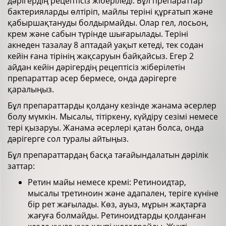
дәрігердің рецептісіз жіберіледі. Бұл препараттар
бактерияларды өлтіріп, майлы теріні құрғатып және
қабыршақтануды болдырмайды. Олар гел, лосьон,
крем және сабын түрінде шығарылады. Теріні
акнеден тазалау 8 аптадай уақыт кетеді, тек содан
кейін ғана тірінің жақсаруын байқайсыз. Егер 2
айдан кейін дәрігердің рецептісіз жіберілетін
препараттар әсер бермесе, онда дәрігерге
қаралыңыз.
Бұл препараттарды қолдану кезінде жанама әсерлер
болу мүмкін. Мысалы, тітіркену, күйдіру сезімі немесе
тері қызаруы. Жанама әсерлері қатан болса, онда
дәрігерге сол туралы айтыңыз.
Бұл препараттардаң басқа тағайындалатын дәрілік
заттар:
Ретин майы немесе кремі: Ретиноидтар,
мысалы третиноин және адапален, теріге күніне
бір рет жағылады. Көз, ауыз, мұрын жақтарға
жағуға болмайды. Ретиноидтарды қолданған