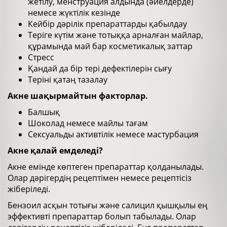
жетілу, менструация алдында (әйелдерде)
немесе жүктілік кезінде
Кейбір дәрілік препараттарды қабылдау
Теріге күтім және тотыққа арналған майлар,
құрамында май бар косметикалық заттар
Стресс
Қандай да бір тері дефектілерін сығу
Теріні қатаң тазалау
Акне шақырмайтын факторлар.
Балшық
Шоколад немесе майлы тағам
Сексуальды активтілік немесе мастурбация
Акне қалай емделеді?
Акне емінде көптеген препараттар қолданылады.
Олар дәрігердің рецептімен немесе рецептісіз
жіберіледі.
Бензоил асқын тотығы және салицил қышқылы ең
эффективті препараттар болып табылады. Олар