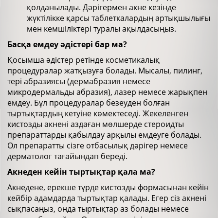
қолданылады. Дәрігермен акне кезінде
жүктілікке қарсы таблеткалардың артықшылығы
мен кемшіліктері туралы ақылдасыңыз.
Басқа емдеу әдістері бар ма?
Қосымша әдістер ретінде косметикалық
процедуралар жатқызуға болады. Мысалы, пилинг,
тері абразиясы (дермабразия немесе
микродермальды абразия), лазер немесе жарықпен
емдеу. Бұл процедуралар безеуден болған
тыртықтардың кетуіне көмектеседі. Жекеленген
кистозды акнені аздаған мөлшерде стероидты
препараттарды қабылдау арқылы емдеуге болады.
Ол препаратты сізге отбасылық дәрігер немесе
дерматолог тағайындап береді.
Акнеден кейін тыртықтар қала ма?
Акнедене, ерекше түрде кистозды формасынан кейін
кейбір адамдарда тыртықтар қалады. Егер сіз акнені
сықпасаңыз, онда тыртықтар аз болады немесе