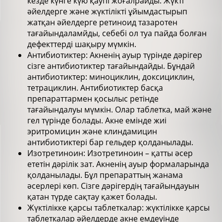
кезде күнге күю қаупі жоғалрайды. Жүкті
әйелдерге және жүктілікті ұйымдастырып
жатқан әйелдерге ретиноид тазаротен
тағайындаламйды, себебі ол туа пайда болған
дефекттерді шақыру мүмкін.
Антибиотиктер: Акненің ауыр түрінде дәрігер
сізге антибиотиктер тағайындайды. Бұндай
антибиотиктер: миноциклин, доксициклин,
тетрациклин. Антибиотиктер басқа
препараттармен қосылыс ретінде
тағайындалуы мүмкін. Олар таблетка, май және
гел түрінде болады. Акне емінде жиі
эритромицин және клиндамицин
антибиотиктері бар гельдер қолданылады.
Изотретиноин: Изотретиноин – қатты әсер
ететін дәрілік зат. Акненің ауыр формаларында
қолданылады. Бұл препараттың жанама
әсерлері көп. Сізге дәрігердің тағайындауын
қатан түрде сақтау қажет болады.
Жүктілікке қарсы таблеткалар: жүктілікке қарсы
таблеткалар әйелдерде акне емдеуінде