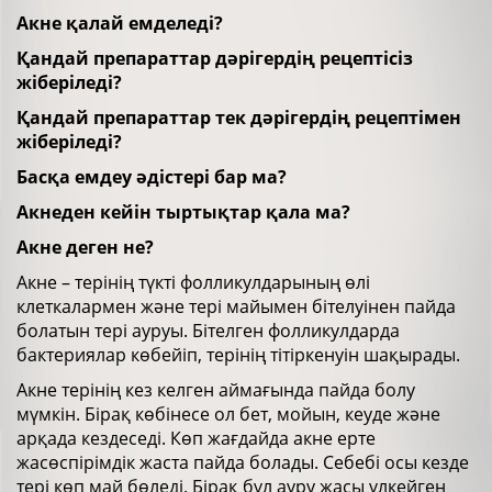
Акне қалай емделеді?
Қандай препараттар дәрігердің рецептісіз
жіберіледі?
Қандай препараттар тек дәрігердің рецептімен
жіберіледі?
Басқа емдеу әдістері бар ма?
Акнеден кейін тыртықтар қала ма?
Акне деген не?
Акне – терінің түкті фолликулдарының өлі
клеткалармен және тері майымен бітелуінен пайда
болатын тері ауруы. Бітелген фолликулдарда
бактериялар көбейіп, терінің тітіркенуін шақырады.
Акне терінің кез келген аймағында пайда болу
мүмкін. Бірақ көбінесе ол бет, мойын, кеуде және
арқада кездеседі. Көп жағдайда акне ерте
жасөспірімдік жаста пайда болады. Себебі осы кезде
тері көп май бөледі. Бірақ бүл ауру жасы үлкейген