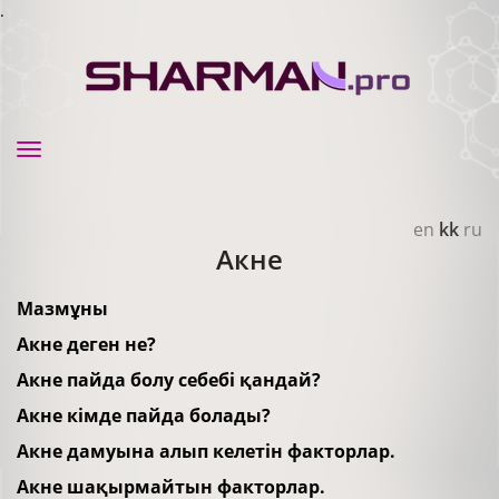
.
Toggle
navigation
en
kk
ru
Акне
Мазмұны
Акне деген не?
Акне пайда болу себебі қандай?
Акне кімде пайда болады?
Акне дамуына алып келетін факторлар.
Акне шақырмайтын факторлар.