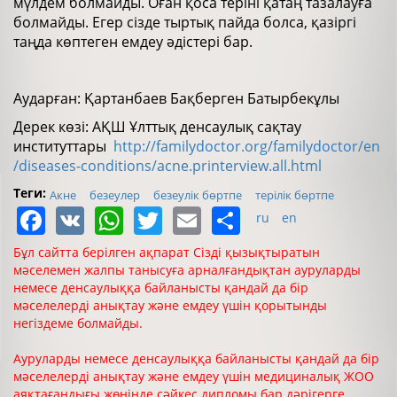
мүлдем болмайды. Оған қоса теріні қатаң тазалауға
болмайды. Егер сізде тыртық пайда болса, қазіргі
таңда көптеген емдеу әдістері бар.
Аударған: Қартанбаев Бақберген Батырбекұлы
Дерек көзі: АҚШ Ұлттық денсаулық сақтау
институттары
http://familydoctor.org/familydoctor/en
/diseases-conditions/acne.printerview.all.html
Теги:
Акне
безеулер
безеулік бөртпе
терілік бөртпе
Facebook
VK
WhatsApp
Twitter
Email
Share
ru
en
Бұл сайтта берілген ақпарат Сізді қызықтыратын
мәселемен жалпы танысуға арналғандықтан ауруларды
немесе денсаулыққа байланысты қандай да бір
мәселелерді анықтау және емдеу үшін қорытынды
негіздеме болмайды.
Ауруларды немесе денсаулыққа байланысты қандай да бір
мәселелерді анықтау және емдеу үшін медициналық ЖОО
аяқтағандығы жөнінде сәйкес дипломы бар дәрігерге