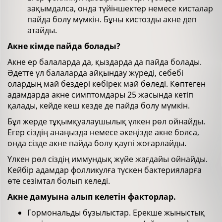
зақымдалса, онда түйіншектер немесе кисталар
пайда болу мүмкін. Бұны кистозды акне деп
атайды.
Акне кімде пайда болады?
Акне ер балаларда да, қыздарда да пайда болады.
Әдетте ұл балаларда айқындау жүреді, себебі
олардың май бездері көбірек май бөледі. Көптеген
адамдарда акне симптомдары 25 жасында кетіп
қалады, кейде кеш кезде де пайда болу мүмкін.
Бұл жерде тұқымқуалаушылық үлкен рөл ойнайды.
Егер сіздің анаңызда немесе әкеңізде акне болса,
онда сізде акне пайда болу қаупі жоғарлайды.
Үлкен рөл сіздің иммундық жүйе жағдайы ойнайды.
Кейбір адамдар фолликулға түскен бактерияларға
өте сезімтал болып келеді.
Акне дамуына алып келетін факторлар.
Гормональды бұзылыстар. Ерекше жыныстық