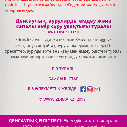
көрініңіз. Шұғыл жағдайларда «Жедел жәрдем» қызметіне
хабарласыңыз.
Денсаулық, ауруларды емдеу және
сапалы өмір сүру ұзақтығы туралы
мәліметтер
Zdrav.kz - халыққа физикалық белсенділік, дұрыс
тамақтану, сондай-ақ ауруға шалдыққан кездегі іс-
әрекеттер, ауруды ерте анықтау мен емдеу әдістері туралы
заманауи ақпараттық электронды медициналық өнім.
БІЗ ТУРАЛЫ
БАЙЛАНЫСТАР
БІЗ ӘЛЕУМЕТТІК ЖЕЛІДЕ
©
WWW.ZDRAV.KZ, 2018
ДЕНСАУЛЫҚ ӘЛІППЕСІ:
Әлемдік сарапшылардан
1000-ға жуық аурулар туралы мәлімет