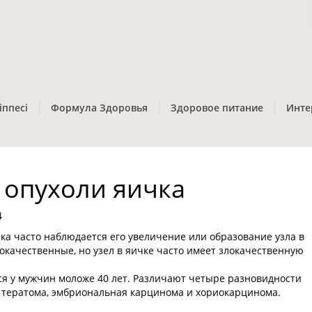
іппесі
Формула Здоровья
Здоровое питание
Инте
 опухоли яичка
4
а часто наблюдается его увеличение или образование узла в
окачественные, но узел в яичке часто имеет злокачественную
ся у мужчин моложе 40 лет. Различают четыре разновидности
, тератома, эмбриональная карцинома и хориокарцинома.