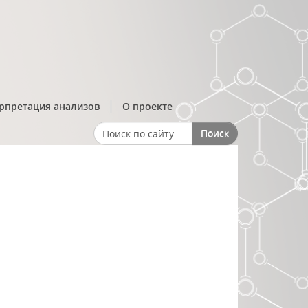
рпретация анализов
О проекте
Поиск
Search form