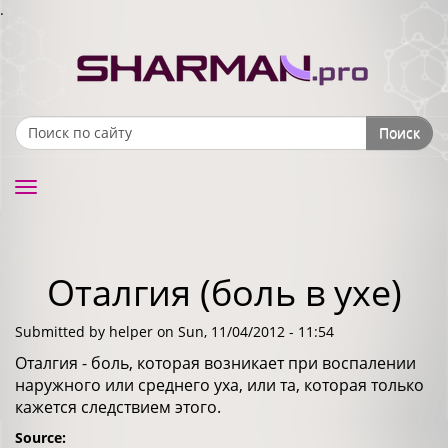
.
Поиск
Search form
Toggle
navigation
Оталгия (боль в ухе)
Submitted by
helper
on Sun, 11/04/2012 - 11:54
Оталгия - боль, которая возникает при воспалении
наружного или среднего уха, или та, которая только
кажется следствием этого.
Source: