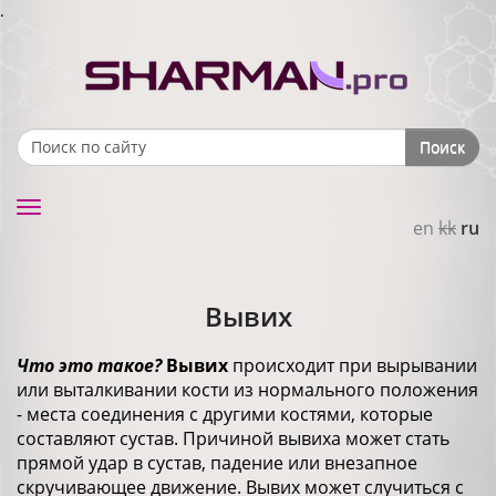
.
Поиск
Search form
Toggle
en
kk
ru
navigation
Вывих
Что это такое?
Вывих
происходит при вырывании
или выталкивании кости из нормального положения
- места соединения с другими костями, которые
составляют сустав. Причиной вывиха может стать
прямой удар в сустав, падение или внезапное
скручивающее движение. Вывих может случиться с