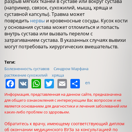
разрыв мягких тканей в суставе или вокруг сустава
(например, связок, сухожилий, мышц, хряща и
суставной капсулы). Травма может
повредить
нервы
и кровеносные сосуды. Кусок кости
у основания сустава может отломиться и попасть
внутрь сустава или вызвать перелом с
затрагиванием сустава. В указанных случаях вывихи
могут потребовать хирургических вмешательств.
Теги:
Болезненность суставов
Синдром Марфана
растяжение сухожилий
хряща
Facebook
VK
WhatsApp
Twitter
Email
Share
en
Информация, представленная на данном сайте, предназначена
для общего ознакомления с интересующим Вас вопросом и не
является основанием для диагностики и лечения заболеваний или
каких-либо проблем со здоровьем.
Обратитесь к врачу, имеющему соответствующий диплом
об окончании медицинского ВУЗа за консультацией по