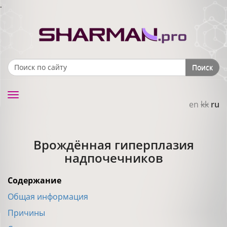
.
Поиск
Search form
Toggle
en
kk
ru
navigation
Врождённая гиперплазия
надпочечников
Содержание
Общая информация
Причины