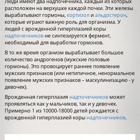
Люди имеют два надпочечника, каждый из которых
расположен на верхушке каждой почки. Эти железы
вырабатывают гормоны,
кортизол
и
альдостерон
,
которые играют важную роль для организма. У
людей с врожденной гиперплазией коры
надпочечников
не синтезируется фермент,
необходимый для выработки гормонов.
В то же время организм вырабатывает большое
количество андрогенов (мужские половые
гормоны). Это провоцирует раннее появление
мужских признаков (или нетипичное, ненормальное
появление мужских признаков – маскулинизацию - у
девочек).
Врожденная гиперплазия
надпочечников
может
проявляться как у мальчиков, так и у девочек.
Примерно 1 из 10000-18000 детей рождается с
врожденной гиперплазией коры
надпочечников
.