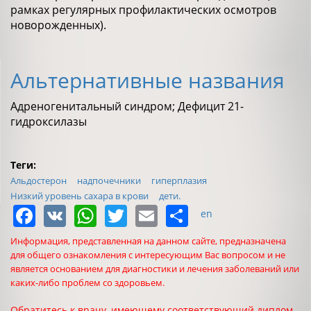
рамках регулярных профилактических осмотров
новорожденных).
Альтернативные названия
Адреногенитальный синдром; Дефицит 21-
гидроксилазы
Теги:
Альдостерон
надпочечники
гиперплазия
Низкий уровень сахара в крови
дети.
Facebook
VK
WhatsApp
Twitter
Email
Share
en
Информация, представленная на данном сайте, предназначена
для общего ознакомления с интересующим Вас вопросом и не
является основанием для диагностики и лечения заболеваний или
каких-либо проблем со здоровьем.
Обратитесь к врачу, имеющему соответствующий диплом