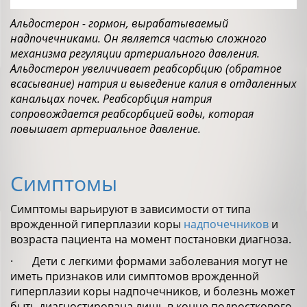
Альдостерон - гормон, вырабатываемый
надпочечниками. Он является частью сложного
механизма регуляции артериального давления.
Альдостерон увеличивает реабсорбцию (обратное
всасывание) натрия и выведение калия в отдаленных
канальцах почек. Реабсорбция натрия
сопровождается реабсорбцией воды, которая
повышает артериальное давление.
Симптомы
Симптомы варьируют в зависимости от типа
врожденной гиперплазии коры
надпочечников
и
возраста пациента на момент постановки диагноза.
· Дети с легкими формами заболевания могут не
иметь признаков или симптомов врожденной
гиперплазии коры надпочечников, и болезнь может
быть диагностирована лишь в конце подросткового