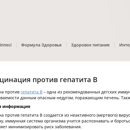
іппесі
Формула Здоровья
Здоровое питание
Инте
цинация против гепатита В
на против
гепатита B
– одна из рекомендованных детских имму
еваемости данным опасным недугом, поражающим печень. Такж
я информация
а против гепатита B создается из неактивного (мертвого) вирус
у, иммунная система организма учится распознавать и бороться
ляет минимизировать риск заболевания.