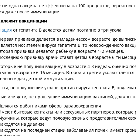
к ни одна вакцина не эффективна на 100 процентов, вероятност
тся даже после иммунизации.
одлежит вакцинации
нация
от гепатита B делается детям поэтапно в три укола.
Первая прививка делается в младенческом возрасте, до выписки
является носителем вируса гепатита B, то новорожденного вак
Вторая прививка делается ребенку в возрасте 1-2 месяцев.
Последнюю прививку врачи ставят детям в возрасте 6-ти месяц
которые не получили вакцину в возрасте 4-8 недель, обычно по
 укол в возрасте 6-16 месяцев. Второй и третий уколы ставят
тельным для детской иммунизации.
тки, не получившие уколов против вируса гепатита B, подлеж
лые или дети, не прошедшие иммунизацию вакциной, должны по
Являются работниками сферы здравоохранения
Имеют бытовые контакты или сексуальных партнеров, которые
Мужчины, которые ведут половую жизнь с представителями сво
Находятся на диализе
Находятся на последней стадии заболевания почек, имеют хрон