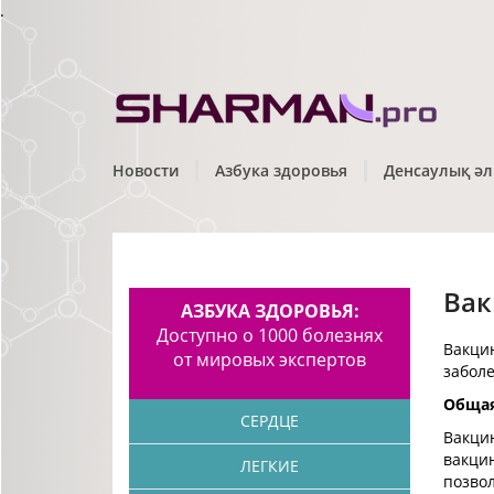
.
Новости
Азбука здоровья
Денсаулық әл
Вак
АЗБУКА ЗДОРОВЬЯ:
Доступно о 1000 болезнях
Вакци
от мировых экспертов
забол
Обща
СЕРДЦЕ
Вакцин
вакцин
ЛЕГКИЕ
позво