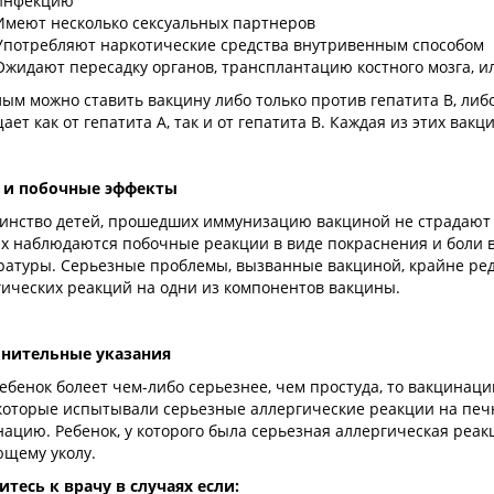
инфекцию
Имеют несколько сексуальных партнеров
Употребляют наркотические средства внутривенным способом
Ожидают пересадку органов, трансплантацию костного мозга, 
ым можно ставить вакцину либо только против гепатита B, либ
ет как от гепатита A, так и от гепатита B. Каждая из этих вакци
 и побочные эффекты
инство детей, прошедших иммунизацию вакциной не страдают о
ях наблюдаются побочные реакции в виде покраснения и боли 
ратуры. Серьезные проблемы, вызванные вакциной, крайне ред
гических реакций на одни из компонентов вакцины.
нительные указания
ебенок болеет чем-либо серьезнее, чем простуда, то вакцинац
 которые испытывали серьезные аллергические реакции на печ
ацию. Ребенок, у которого была серьезная аллергическая реак
ющему уколу.
итесь к врачу в случаях если: