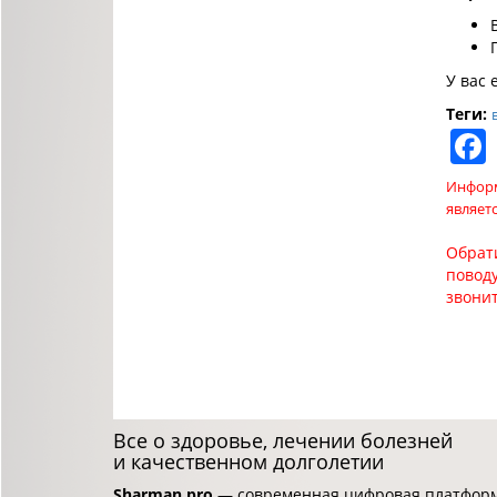
У вас 
Теги:
Информ
являет
Обрат
поводу
звони
Все о здоровье, лечении болезней
и качественном долголетии
Sharman.pro
— современная цифровая платформа