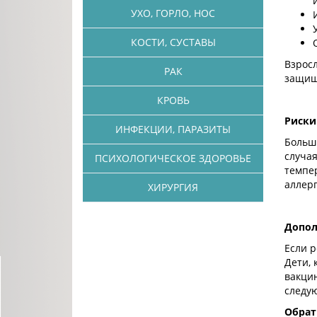
УХО, ГОРЛО, НОС
КОСТИ, СУСТАВЫ
Взросл
РАК
защища
КРОВЬ
Риски
ИНФЕКЦИИ, ПАРАЗИТЫ
Больш
случа
ПСИХОЛОГИЧЕСКОЕ ЗДОРОВЬЕ
темпе
аллер
ХИРУРГИЯ
Допол
Если р
Дети,
вакцин
следу
Обрат