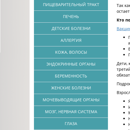
ПИЩЕВАРИТЕЛЬНЫЙ ТРАКТ
Так ка
остае
ПЕЧЕНЬ
Кто п
ДЕТСКИЕ БОЛЕЗНИ
Вакци
АЛЛЕРГИЯ
КОЖА, ВОЛОСЫ
Дети, 
ЭНДОКРИННЫЕ ОРГАНЫ
третий
обяза
БЕРЕМЕННОСТЬ
Подрос
ЖЕНСКИЕ БОЛЕЗНИ
Взрос
МОЧЕВЫВОДЯЩИЕ ОРГАНЫ
МОЗГ, НЕРВНАЯ СИСТЕМА
ГЛАЗА