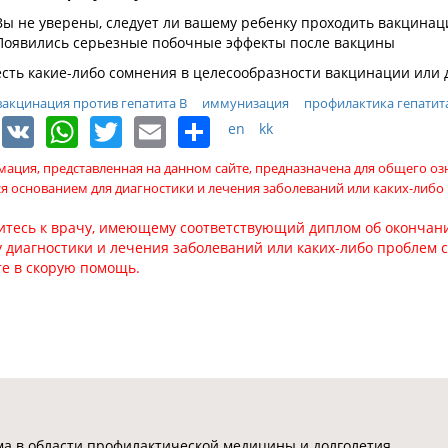
Вы не уверены, следует ли вашему ребенку проходить вакцина
Появились серьезные побочные эффекты после вакцины
есть какие-либо сомнения в целесообразности вакцинации или 
вакцинация против гепатита В
иммунизация
профилактика гепатит
Facebook
VK
WhatsApp
Twitter
Email
Share
en
kk
ация, представленная на данном сайте, предназначена для общего о
ся основанием для диагностики и лечения заболеваний или каких-либо
итесь к врачу, имеющему соответствующий диплом об окончани
 диагностики и лечения заболеваний или каких-либо проблем 
те в скорую помощь.
 в области профилактической медицины и долголетия.