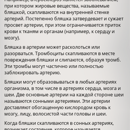
при котором жировые вещества, называемые
бляшкой, скапливаются на внутренней стенке
артерий. Постепенно бляшка затвердевает и сужает
просвет артерии, при этом ограничивается приток
крови к тканям и органам (например, к сердцу и
мозгу).
Бляшка в артерии может расколоться или
разорваться. Тромбоциты скапливаются в месте
повреждения бляшки и слипаются, образуя тромб.
Эти тромбы могут частично или полностью
заблокировать артерию.
Бляшки могут образовываться в любых артериях
организма, в том числе в артериях сердца, мозга и
шеи. Две основные артерии на каждой стороне шеи
называются сонными артериями. Эти артерии
доставляют обогащенную кислородом кровь к
мозгу, лицу, волосистой части головы и шеи.
Когда бляшки скапливаются в сонных артериях,
возникает состояние, которое называется