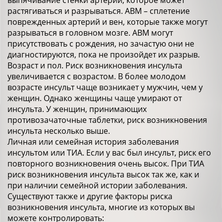
выпячивание стенки артерии, которое может
растягиваться и разрываться. АВМ – сплетение
поврежденных артерий и вен, которые также могут
разрываться в головном мозге. АВМ могут
присутствовать с рождения, но зачастую они не
диагностируются, пока не произойдет их разрыв.
Возраст и пол. Риск возникновения инсульта
увеличивается с возрастом. В более молодом
возрасте инсульт чаще возникает у мужчин, чем у
женщин. Однако женщины чаще умирают от
инсульта. У женщин, принимающих
противозачаточные таблетки, риск возникновения
инсульта несколько выше.
Личная или семейная история заболевания
инсультом или ТИА. Если у вас был инсульт, риск его
повторного возникновения очень высок. При ТИА
риск возникновения инсульта высок так же, как и
при наличии семейной истории заболевания.
Существуют также и другие факторы риска
возникновения инсульта, многие из которых вы
можете контролировать: