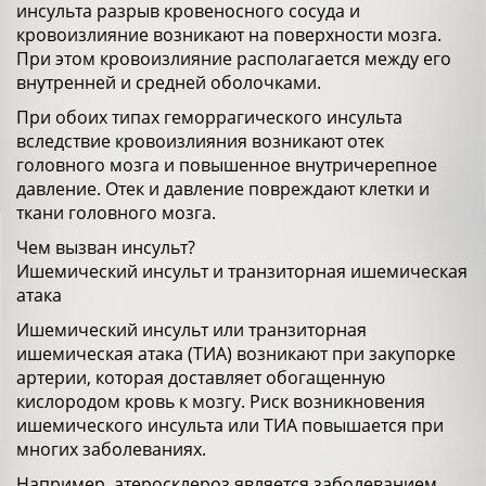
инсульта разрыв кровеносного сосуда и
кровоизлияние возникают на поверхности мозга.
При этом кровоизлияние располагается между его
внутренней и средней оболочками.
При обоих типах геморрагического инсульта
вследствие кровоизлияния возникают отек
головного мозга и повышенное внутричерепное
давление. Отек и давление повреждают клетки и
ткани головного мозга.
Чем вызван инсульт?
Ишемический инсульт и транзиторная ишемическая
атака
Ишемический инсульт или транзиторная
ишемическая атака (ТИА) возникают при закупорке
артерии, которая доставляет обогащенную
кислородом кровь к мозгу. Риск возникновения
ишемического инсульта или ТИА повышается при
многих заболеваниях.
Например, атеросклероз является заболеванием,