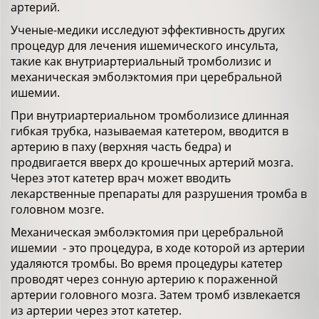
артерий.
Ученые-медики исследуют эффективность других
процедур для лечения ишемического инсульта,
такие как внутриартериальный тромболизис и
механическая эмболэктомия при церебральной
ишемии.
При внутриартериальном тромболизисе длинная
гибкая трубка, называемая катетером, вводится в
артерию в паху (верхняя часть бедра) и
продвигается вверх до крошечных артерий мозга.
Через этот катетер врач может вводить
лекарственные препараты для разрушения тромба в
головном мозге.
Механическая эмболэктомия при церебральной
ишемии - это процедура, в ходе которой из артерии
удаляются тромбы. Во время процедуры катетер
проводят через сонную артерию к пораженной
артерии головного мозга. Затем тромб извлекается
из артерии через этот катетер.