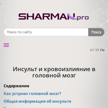
.
Поиск
Search form
Toggle
en
kk
ru
navigation
Инсульт и кровоизлияние в
головной мозг
Содержание
Как устроен головной мозг?
Общая информация об инсульте