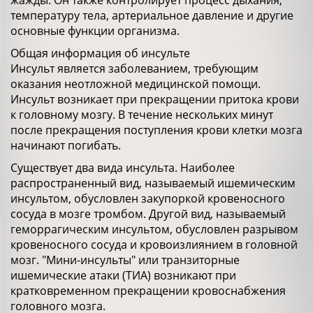
жажды. Он также контролирует процесс дыхания,
температуру тела, артериальное давление и другие
основные функции организма.
Общая информация об инсульте
Инсульт является заболеванием, требующим
оказания неотложной медицинской помощи.
Инсульт возникает при прекращении притока крови
к головному мозгу. В течение нескольких минут
после прекращения поступления крови клетки мозга
начинают погибать.
Существует два вида инсульта. Наиболее
распространенный вид, называемый ишемическим
инсультом, обусловлен закупоркой кровеносного
сосуда в мозге тромбом. Другой вид, называемый
геморрагическим инсультом, обусловлен разрывом
кровеносного сосуда и кровоизлиянием в головной
мозг. "Мини-инсульты" или транзиторные
ишемические атаки (ТИА) возникают при
кратковременном прекращении кровоснабжения
головного мозга.