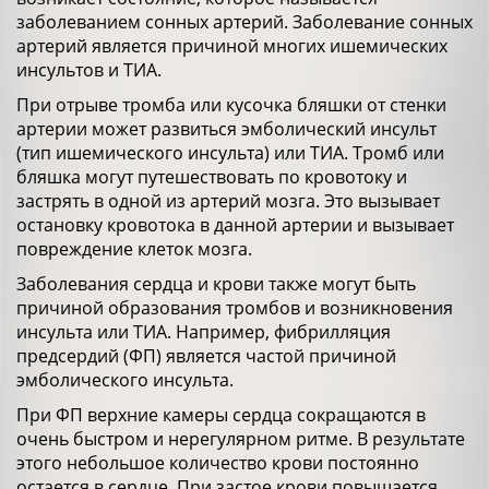
заболеванием сонных артерий. Заболевание сонных
артерий является причиной многих ишемических
инсультов и ТИА.
При отрыве тромба или кусочка бляшки от стенки
артерии может развиться эмболический инсульт
(тип ишемического инсульта) или ТИА. Тромб или
бляшка могут путешествовать по кровотоку и
застрять в одной из артерий мозга. Это вызывает
остановку кровотока в данной артерии и вызывает
повреждение клеток мозга.
Заболевания сердца и крови также могут быть
причиной образования тромбов и возникновения
инсульта или ТИА. Например, фибрилляция
предсердий (ФП) является частой причиной
эмболического инсульта.
При ФП верхние камеры сердца сокращаются в
очень быстром и нерегулярном ритме. В результате
этого небольшое количество крови постоянно
остается в сердце. При застое крови повышается