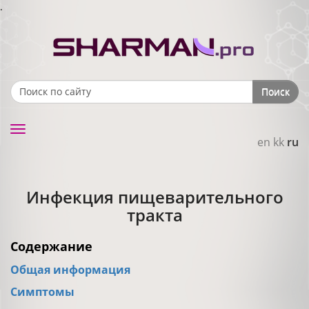
.
Поиск
Search form
Toggle
en
kk
ru
navigation
Инфекция пищеварительного
тракта
Содержание
Общая информация
Симптомы