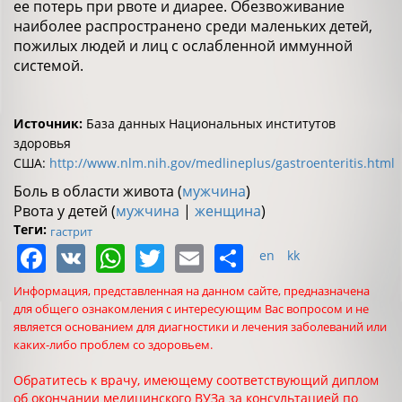
ее потерь при рвоте и диарее. Обезвоживание
наиболее распространено среди маленьких детей,
пожилых людей и лиц с ослабленной иммунной
системой.
Источник:
База данных Национальных институтов
здоровья
США:
http://www.nlm.nih.gov/medlineplus/gastroenteritis.html
Боль в области живота (
мужчина
)
Рвота у детей (
мужчина
|
женщина
)
Теги:
гастрит
Facebook
VK
WhatsApp
Twitter
Email
Share
en
kk
Информация, представленная на данном сайте, предназначена
для общего ознакомления с интересующим Вас вопросом и не
является основанием для диагностики и лечения заболеваний или
каких-либо проблем со здоровьем.
Обратитесь к врачу, имеющему соответствующий диплом
об окончании медицинского ВУЗа за консультацией по