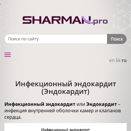
.
Поиск
Search form
Toggle
en
kk
ru
navigation
Инфекционный эндокардит
(Эндокардит)
Инфекционный эндокардит
или
Эндокардит
–
инфекция внутренней оболочки камер и клапанов
сердца.