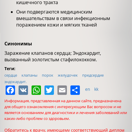
кишечного тракта
Они подвергаются медицинским
вмешательствам в связи инфекционным
поражением кожи и мягких тканей
Синонимы
Заражение клапанов сердца; Эндокардит,
вызванный золотистым стафилококком.
Теги:
сердце
клапаны
порок
желудочек
предсердие
эндокардит.
Facebook
VK
WhatsApp
Twitter
Email
Share
en
kk
Информация, представленная на данном сайте, предназначена
для общего ознакомления с интересующим Вас вопросом и не
является основанием для диагностики и лечения заболеваний или
каких-либо проблем со здоровьем.
Обратитесь к врачу, имеющему соответствующий диплом