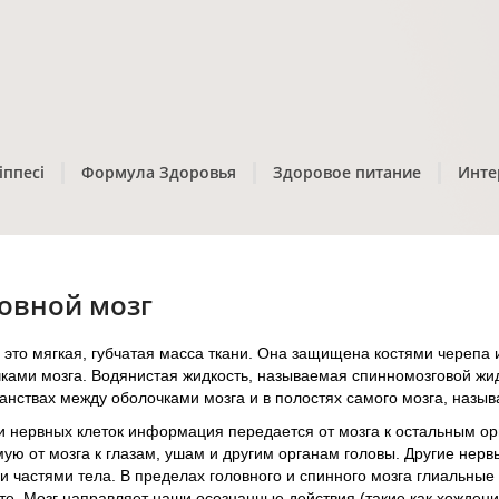
іппесі
Формула Здоровья
Здоровое питание
Инте
овной мозг
 это мягкая, губчатая масса ткани. Она защищена костями череп
ками мозга. Водянистая жидкость, называемая спинномозговой жид
анствах между оболочками мозга и в полостях самого мозга, назы
и нервных клеток информация передается от мозга к остальным ор
ую от мозга к глазам, ушам и другим органам головы. Другие нервы
и частями тела. В пределах головного и спинного мозга глиальные
те. Мозг направляет наши осознанные действия (такие как хождение