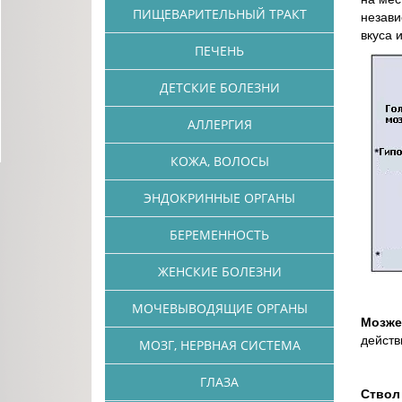
ПИЩЕВАРИТЕЛЬНЫЙ ТРАКТ
незави
вкуса 
ПЕЧЕНЬ
ДЕТСКИЕ БОЛЕЗНИ
АЛЛЕРГИЯ
КОЖА, ВОЛОСЫ
ЭНДОКРИННЫЕ ОРГАНЫ
БЕРЕМЕННОСТЬ
ЖЕНСКИЕ БОЛЕЗНИ
МОЧЕВЫВОДЯЩИЕ ОРГАНЫ
Мозже
действ
МОЗГ, НЕРВНАЯ СИСТЕМА
ГЛАЗА
Ствол