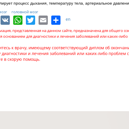
лирует процесс дыхания, температуру тела, артериальное давлени
мозг
головной мозг
Facebook
VK
WhatsApp
Twitter
Email
Share
en
ация, представленная на данном сайте, предназначена для общего о
ся основанием для диагностики и лечения заболеваний или каких-либо
итесь к врачу, имеющему соответствующий диплом об окончани
 диагностики и лечения заболеваний или каких-либо проблем 
те в скорую помощь.