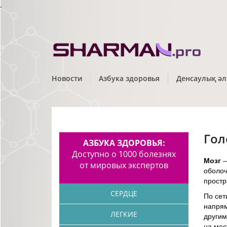
.
Новости
Азбука здоровья
Денсаулық әл
Гол
АЗБУКА ЗДОРОВЬЯ:
Доступно о 1000 болезнях
Мозг
–
от мировых экспертов
оболоч
простр
СЕРДЦЕ
По сет
напрям
ЛЕГКИЕ
другим
на мес