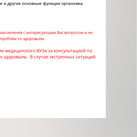
е и другие основные функции организма.
знакомления с интересующим Вас вопросом и не
 проблем со здоровьем.
и медицинского ВУЗа за консультацией по
со здоровьем. В случае экстренных ситуаций