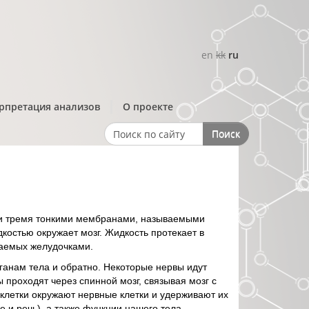
en
kk
ru
рпретация анализов
О проекте
Поиск
Search form
а и тремя тонкими мембранами, называемыми
костью окружает мозг. Жидкость протекает в
ваемых желудочками.
ганам тела и обратно. Некоторые нервы идут
 проходят через спинной мозг, связывая мозг с
 клетки окружают нервные клетки и удерживают их
 и речь), а также функции нашего тела,