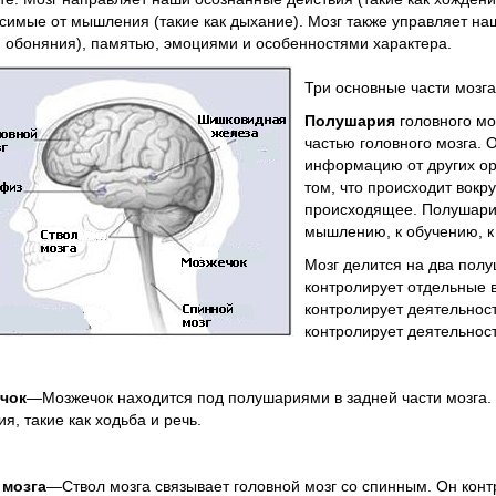
симые от мышления (такие как дыхание). Мозг также управляет наш
и обоняния), памятью, эмоциями и особенностями характера.
Три основные части мозг
Полушария
головного м
частью головного мозга.
информацию от других орг
том, что происходит вокру
происходящее. Полушария
мышлению, к обучению, к 
Мозг делится на два полу
контролирует отдельные 
контролирует деятельнос
контролирует деятельнос
чок
—Мозжечок находится под полушариями в задней части мозга. 
ия, такие как ходьба и речь.
 мозга
—Ствол мозга связывает головной мозг со спинным. Он конт