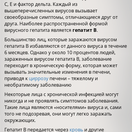
С, Е и фактор дельта. Каждый из
вышеперечисленных вирусов вызывает
своеобразные симптомы, отличающиеся друг от
друга. Наиболее распространенной формой
вирусного гепатита является
гепатит В
.
Большинство лиц, которые заражаются вирусом
гепатита В избавляются от данного вируса в течение
6 месяцев. Однако у около 10 процентов людей,
зараженных вирусом гепатита В, заболевание
переходит в хроническую форму, которая может
вызывать значительные изменения в печени,
приводя к
циррозу
печени – тяжелому и
необратимому заболеванию
Некоторые лица с хронической инфекцией могут
никогда и не проявлять симптомов заболевания.
Такие лица являются «носителями» вируса и, сами
того не подозревая, они могут легко заражать
окружающих.
Гепатит В передается через
кровь
и другие