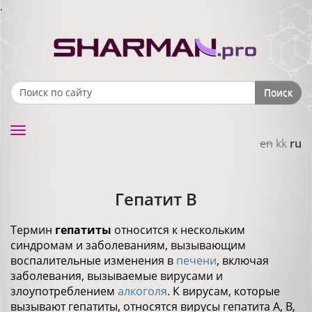
.
Поиск
Search form
Toggle
en
kk
ru
navigation
Гепатит В
Термин
гепатиты
относится к нескольким
синдромам и заболеваниям, вызывающим
воспалительные изменения в
печени
, включая
заболевания, вызываемые вирусами и
злоупотреблением
алкоголя
. К вирусам, которые
вызывают гепатиты, относятся вирусы гепатита А, В,