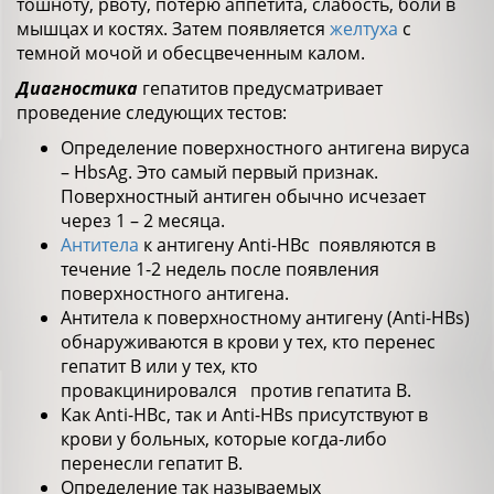
тошноту, рвоту, потерю аппетита, слабость, боли в
мышцах и костях. Затем появляется
желтуха
с
темной мочой и обесцвеченным калом.
Диагностика
гепатитов предусматривает
проведение следующих тестов:
Определение поверхностного антигена вируса
– HbsAg. Это самый первый признак.
Поверхностный антиген обычно исчезает
через 1 – 2 месяца.
Антитела
к антигену Anti-HBc появляются в
течение 1-2 недель после появления
поверхностного антигена.
Антитела к поверхностному антигену (Anti-HBs)
обнаруживаются в крови у тех, кто перенес
гепатит В или у тех, кто
провакцинировался против гепатита В.
Как Anti-HBc, так и Anti-HBs присутствуют в
крови у больных, которые когда-либо
перенесли гепатит В.
Определение так называемых