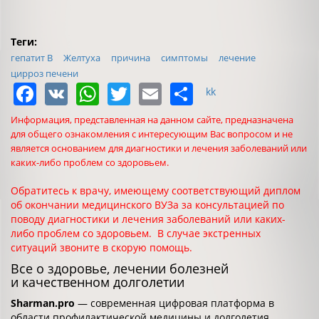
Теги:
гепатит В
Желтуха
причина
симптомы
лечениe
цирроз печени
Facebook
VK
WhatsApp
Twitter
Email
Share
kk
Информация, представленная на данном сайте, предназначена
для общего ознакомления с интересующим Вас вопросом и не
является основанием для диагностики и лечения заболеваний или
каких-либо проблем со здоровьем.
Обратитесь к врачу, имеющему соответствующий диплом
об окончании медицинского ВУЗа за консультацией по
поводу диагностики и лечения заболеваний или каких-
либо проблем со здоровьем. В случае экстренных
ситуаций звоните в скорую помощь.
Все о здоровье, лечении болезней
и качественном долголетии
Sharman.pro
— современная цифровая платформа в
области профилактической медицины и долголетия.