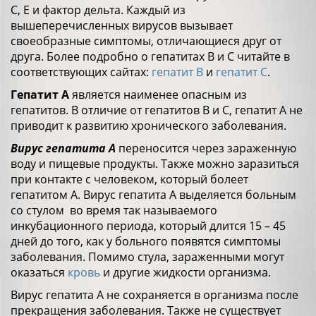
С, Е и фактор дельта. Каждый из
вышеперечисленных вирусов вызывает
своеобразные симптомы, отличающиеся друг от
друга. Более подробно о гепатитах В и С читайте в
соответствующих сайтах:
гепатит В
и
гепатит С
.
Гепатит А
является наименее опасным из
гепатитов. В отличие от гепатитов В и С, гепатит А не
приводит к развитию хронического заболевания.
Вирус гепатита А
переносится через зараженную
воду и пищевые продукты. Также можно заразиться
при контакте с человеком, который болеет
гепатитом А. Вирус гепатита А выделяется больным
со стулом во время так называемого
инкубационного периода, который длится 15 – 45
дней до того, как у больного появятся симптомы
заболевания. Помимо стула, зараженными могут
оказаться
кровь
и другие жидкости организма.
Вирус гепатита А не сохраняется в организма после
прекращения заболевания. Также не существует