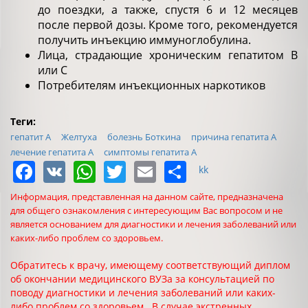
до поездки, а также, спустя 6 и 12 месяцев
после первой дозы. Кроме того, рекомендуется
получить инъекцию иммуноглобулина.
Лица, страдающие хроническим гепатитом В
или С
Потребителям инъекционных наркотиков
Теги:
гепатит А
Желтуха
болезнь Боткина
причина гепатита А
лечение гепатита А
симптомы гепатита А
Facebook
VK
WhatsApp
Twitter
Email
Share
kk
Информация, представленная на данном сайте, предназначена
для общего ознакомления с интересующим Вас вопросом и не
является основанием для диагностики и лечения заболеваний или
каких-либо проблем со здоровьем.
Обратитесь к врачу, имеющему соответствующий диплом
об окончании медицинского ВУЗа за консультацией по
поводу диагностики и лечения заболеваний или каких-
либо проблем со здоровьем. В случае экстренных