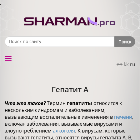
.
Поиск
Search form
Toggle
en
kk
ru
navigation
Гепатит А
Что это такое?
Термин
гепатиты
относится к
нескольким синдромам и заболеваниям,
вызывающим воспалительные изменения в
печени
,
включая заболевания, вызываемые вирусами и
злоупотреблением
алкоголя
. К вирусам, которые
вызывают гепатиты, относятся вирусы гепатита А, В,