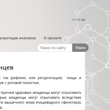
en
kk
ru
рпретация анализов
О проекте
Поиск
Search form
нцев
 ток (рефлюкс или регургитация) пищи и
ок с ротовой полостью.
 причем здоровые младенцы могут отрыгивать
орые младенцы могут отрыгивать вследствие
сти мышечного жома (пищеводного сфинктера),
д.