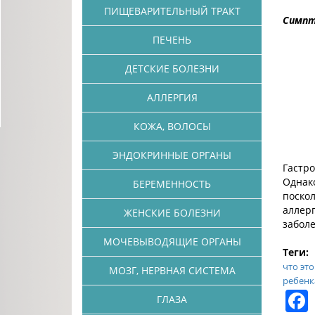
ПИЩЕВАРИТЕЛЬНЫЙ ТРАКТ
Симп
ПЕЧЕНЬ
ДЕТСКИЕ БОЛЕЗНИ
АЛЛЕРГИЯ
КОЖА, ВОЛОСЫ
ЭНДОКРИННЫЕ ОРГАНЫ
Гастро
Однак
БЕРЕМЕННОСТЬ
поско
аллер
ЖЕНСКИЕ БОЛЕЗНИ
забол
МОЧЕВЫВОДЯЩИЕ ОРГАНЫ
Теги:
что это
МОЗГ, НЕРВНАЯ СИСТЕМА
ребенк
ГЛАЗА