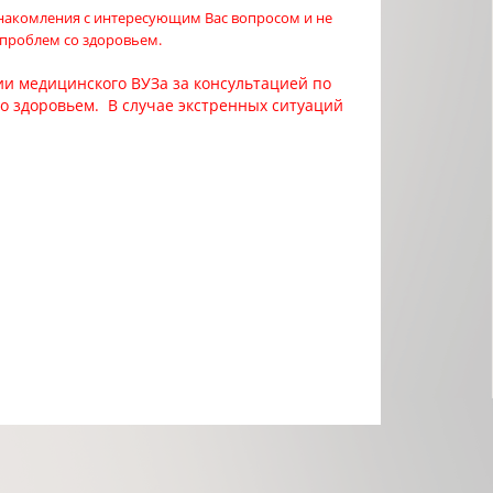
знакомления с интересующим Вас вопросом и не
 проблем со здоровьем.
и медицинского ВУЗа за консультацией по
со здоровьем. В случае экстренных ситуаций