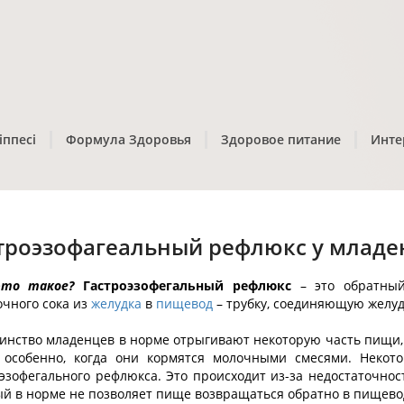
іппесі
Формула Здоровья
Здоровое питание
Инте
троэзофагеальный рефлюкс у младе
то такое?
Гастроэзофегальный рефлюкс
– это обратный
очного сока из
желудка
в
пищевод
– трубку, соединяющую желуд
инство младенцев в норме отрыгивают некоторую часть пищи,
, особенно, когда они кормятся молочными смесями. Некот
оэзофегального рефлюкса. Это происходит из-за недостаточно
ый в норме не позволяет пище возвращаться обратно в пищево