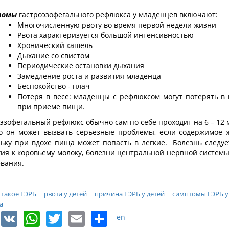
томы
гастроэзофегального рефлюкса у младенцев включают:
Многочисленную рвоту во время первой недели жизни
Рвота характеризуется большой интенсивностью
Хронический кашель
Дыхание со свистом
Периодические остановки дыхания
Замедление роста и развития младенца
Беспокойство - плач
Потеря в весе: младенцы с рефлюксом могут потерять в 
при приеме пищи.
эзофегальный рефлюкс обычно сам по себе проходит на 6 – 12
о он может вызвать серьезные проблемы, если содержимое ж
льку при вдохе пища может попасть в легкие. Болезнь следу
гия к коровьему молоку, болезни центральной нервной систе
евания.
 такое ГЭРБ
рвота у детей
причина ГЭРБ у детей
симптомы ГЭРБ у
а
Facebook
VK
WhatsApp
Twitter
Email
Share
en