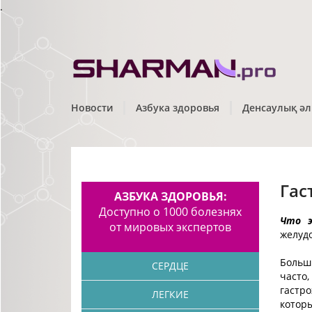
.
Новости
Азбука здоровья
Денсаулық әл
Гас
АЗБУКА ЗДОРОВЬЯ:
Доступно о 1000 болезнях
Что э
от мировых экспертов
желуд
Больш
СЕРДЦЕ
часто
гастр
ЛЕГКИЕ
котор