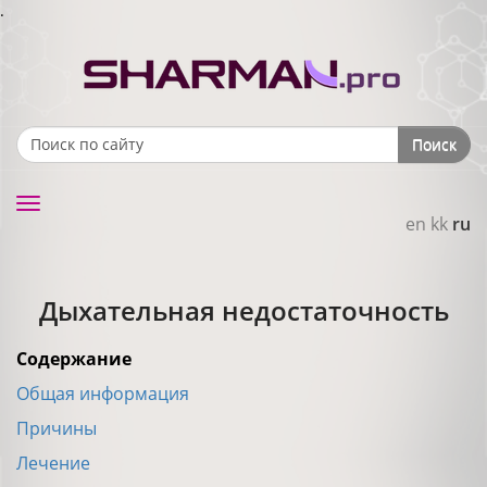
.
Поиск
Search form
Toggle
en
kk
ru
navigation
Дыхательная недостаточность
Содержание
Общая информация
Причины
Лечение