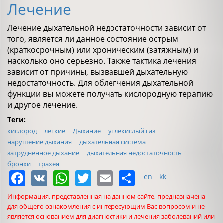
Лечение
Лечение дыхательной недостаточности зависит от
того, является ли данное состояние острым
(краткосрочным) или хроническим (затяжным) и
насколько оно серьезно. Также тактика лечения
зависит от причины, вызвавшей дыхательную
недостаточность. Для облегчения дыхательной
функции вы можете получать кислородную терапию
и другое лечение.
Теги:
кислород
легкие
Дыхание
углекислый газ
нарушение дыхания
дыхательная система
затрудненное дыхание
дыхательная недостаточность
бронхи
трахея
Facebook
VK
WhatsApp
Twitter
Email
Share
en
kk
Информация, представленная на данном сайте, предназначена
для общего ознакомления с интересующим Вас вопросом и не
является основанием для диагностики и лечения заболеваний или