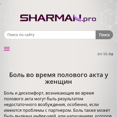
.
Поиск
Search form
Toggle
en
kk
ru
navigation
Боль во время полового акта у
женщин
Боль и дискомфорт, возникающие во время
полового акта могут быть результатом
недостаточного возбуждения, особенно, если
имеются проблемы с партнером. Боль также может
быть вызвана инфекцией, или нарушением, которое