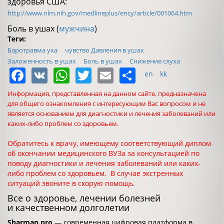
здоровья США:
http://www.nlm.nih.gov/medlineplus/ency/article/001064.htm
Боль в ушах (
мужчина
)
Теги:
Баротравма уха
чувство Давления в ушах
Заложенность в ушах
Боль в ушах
Снижение слуха
Facebook
VK
WhatsApp
Twitter
Email
Share
en
kk
Информация, представленная на данном сайте, предназначена
для общего ознакомления с интересующим Вас вопросом и не
является основанием для диагностики и лечения заболеваний или
каких-либо проблем со здоровьем.
Обратитесь к врачу, имеющему соответствующий диплом
об окончании медицинского ВУЗа за консультацией по
поводу диагностики и лечения заболеваний или каких-
либо проблем со здоровьем. В случае экстренных
ситуаций звоните в скорую помощь.
Все о здоровье, лечении болезней
и качественном долголетии
Sharman.pro
— современная цифровая платформа в