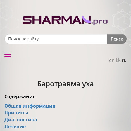
.
Поиск
Search form
Toggle
en
kk
ru
navigation
Баротравма уха
Содержание
Общая информация
Причины
Диагностика
Лечение